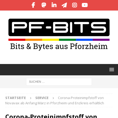
STARTSEITE
SERVICE
Corona-Proteinimpfstoff von
Novavax ab Anfang März in Pforzheim und Enzkreis erhältlich
Corona-Proteinimpfstoff von