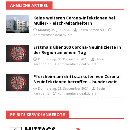
ÄHNLICHE ARTIKEL
Keine weiteren Corona-Infektionen bei
Müller- Fleisch-Mitarbeitern
Montag, 15. Juni 2020
Besim Karadeniz
Kommentare deaktiviert
Erstmals über 200 Corona-Neuinfizierte in
der Region an einem Tag
Donnerstag, 10. Dezember 2020
Besim
Karadeniz
Kommentare deaktiviert
Pforzheim am drittstärksten von Corona-
Neuinfektionen betroffen – bundesweit
Donnerstag, 23. September 2021
Besim
Karadeniz
Kommentare deaktiviert
PF-BITS SERVICEANGEBOTE