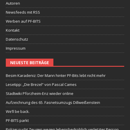
Autoren
Newsfeeds mit RSS
Werben auf PF-BITS
Kontakt
Datenschutz
Impressum
NEUESTE BEITRÄGE
Besim Karadeniz: Der Mann hinter PF-Bits lebt nicht mehr
Lesetipp: „Die Brezel“ von Pascal Cames
Stadtwiki Pforzheim-Enz wieder online
Aufzeichnung des 65. Fasnetsumzugs Dillweißenstein
We’ll be back.
PF-BITS parkt
Polizei sucht Zeugen wegen lebensbedrohlich verletzter Person