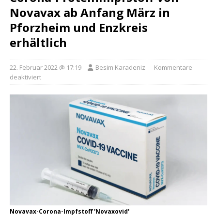
Novavax ab Anfang März in
Pforzheim und Enzkreis
erhältlich
22. Februar 2022 @ 17:19
Besim Karadeniz
Kommentare
deaktiviert
Novavax-Corona-Impfstoff 'Novaxovid'