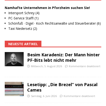
Namhafte Unternehmen in Pforzheim suchen Sie!
Intersport Schrey (4)
PC-Service Staffl (1)
Schönfuß · Digel · Koch Rechtsanwälte und Steuerberater (6)
Taxi Niedersetz (2)
NEUESTE ARTIKEL
Besim Karadeniz: Der Mann hinter
PF-Bits lebt nicht mehr
Mittwoch, 5. August 2026
Kommentare deaktiviert
Lesetipp: „Die Brezel“ von Pascal
Cames
Samstag, 6. Juni 2026
Kommentare deaktiviert