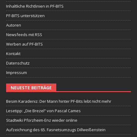
Inhaltliche Richtlinien in PF-BITS
PF-BITS unterstützen
Autoren
Newsfeeds mit RSS
Werben auf PF-BITS
Kontakt
Datenschutz
Impressum
NEUESTE BEITRÄGE
Besim Karadeniz: Der Mann hinter PF-Bits lebt nicht mehr
Lesetipp: „Die Brezel“ von Pascal Cames
Stadtwiki Pforzheim-Enz wieder online
Aufzeichnung des 65. Fasnetsumzugs Dillweißenstein