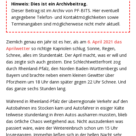
Hinweis: Dies ist ein Archivbeitrag.
Dieser Beitrag ist im Archiv von PF-BITS. Hier eventuell
angegebene Telefon- und Kontaktmöglichkeiten sowie
Terminangaben sind möglicherweise nicht mehr aktuell.
Ziemlich genau ein Jahr ist es her, als am
6. April 2021 das
Aprilwetter
so richtige Kapriolen schlug. Sonne, Regen,
Schnee, alles im Stundentakt. Der April macht, was er will und
das zeigte sich auch gestern. Eine Schlechtwetterfront zog
durch Rheinland-Pfalz, den Norden Baden-Württembergs und
Bayern und brachte neben einem kleinen Gewitter über
Pforzheim um 18 Uhr dann später gegen 22 Uhr Schnee. Und
das ganze sechs Stunden lang.
Während in Rheinland-Pfalz der überregionale Verkehr auf den
Autobahnen ins Stocken kam und Autofahrer in eisiger Kälte
teilweise stundenlang in ihren Autos ausharren mussten, blieb
das örtliche Chaos weitgehend aus. Nicht auszudenken was
passiert wäre, wäre der Wintereinbruch schon um 15 Uhr
losgegangen. Immerhin ließen sich in der hellen Nacht sehr