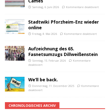
Cames
Samstag, 6. Juni 2026
Kommentare deaktiviert
Stadtwiki Pforzheim-Enz wieder
online
Freitag, 8. Mai 2026
Kommentare deaktiviert
Aufzeichnung des 65.
Fasnetsumzugs Dillweißenstein
Sonntag, 15. Februar 2026
Kommentare
deaktiviert
We’ll be back.
Donnerstag, 11. Dezember 2025
Kommentare
deaktiviert
CHRONOLOGISCHES ARCHIV