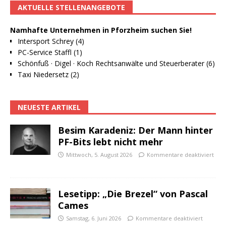
AKTUELLE STELLENANGEBOTE
Namhafte Unternehmen in Pforzheim suchen Sie!
Intersport Schrey (4)
PC-Service Staffl (1)
Schönfuß · Digel · Koch Rechtsanwälte und Steuerberater (6)
Taxi Niedersetz (2)
NEUESTE ARTIKEL
Besim Karadeniz: Der Mann hinter
PF-Bits lebt nicht mehr
Mittwoch, 5. August 2026
Kommentare deaktiviert
Lesetipp: „Die Brezel“ von Pascal
Cames
Samstag, 6. Juni 2026
Kommentare deaktiviert