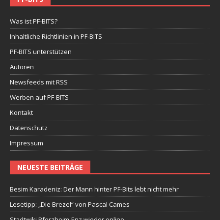
Was ist PF-BITS?
Inhaltliche Richtlinien in PF-BITS
PF-BITS unterstützen
Autoren
Newsfeeds mit RSS
Werben auf PF-BITS
Kontakt
Datenschutz
Impressum
NEUESTE BEITRÄGE
Besim Karadeniz: Der Mann hinter PF-Bits lebt nicht mehr
Lesetipp: „Die Brezel“ von Pascal Cames
Stadtwiki Pforzheim-Enz wieder online