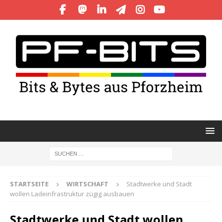
STARTSEITE
WIRTSCHAFT
Stadtwerke und Stadt
wollen Ladeinfrastruktur zügig ausbauen
Stadtwerke und Stadt wollen