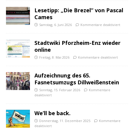
Lesetipp: „Die Brezel“ von Pascal
Cames
Samstag, 6. Juni 2026
Kommentare deaktiviert
Stadtwiki Pforzheim-Enz wieder
online
Freitag, 8. Mai 2026
Kommentare deaktiviert
Aufzeichnung des 65.
Fasnetsumzugs Dillweißenstein
Sonntag, 15. Februar 2026
Kommentare
deaktiviert
We’ll be back.
Donnerstag, 11. Dezember 2025
Kommentare
deaktiviert