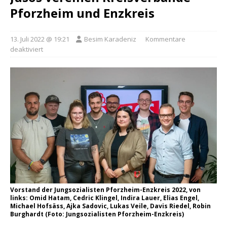
Pforzheim und Enzkreis
13. Juli 2022 @ 19:21
Besim Karadeniz
Kommentare
deaktiviert
Vorstand der Jungsozialisten Pforzheim-Enzkreis 2022, von
links: Omid Hatam, Cedric Klingel, Indira Lauer, Elias Engel,
Michael Hofsäss, Ajka Sadovic, Lukas Veile, Davis Riedel, Robin
Burghardt (Foto: Jungsozialisten Pforzheim-Enzkreis)