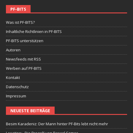
PF-BITS
Was ist PF-BITS?
Inhaltliche Richtlinien in PF-BITS
PF-BITS unterstützen
Autoren
Newsfeeds mit RSS
Werben auf PF-BITS
Kontakt
Datenschutz
Impressum
NEUESTE BEITRÄGE
Besim Karadeniz: Der Mann hinter PF-Bits lebt nicht mehr
Lesetipp: „Die Brezel“ von Pascal Cames