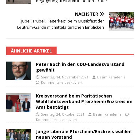
Begegnungsfreiraum in Belfortstraße
NÄCHSTER
„Jubel, Trubel, Heiterkeit“ beim Musikfest der
Leutrum-Garde mit mittelalterlichen Einblicken
ÄHNLICHE ARTIKEL
Peter Boch in den CDU-Landesvorstand
gewählt
Sonntag, 14. November 2021
Besim Karadeniz
Kommentare deaktiviert
Kreisvorstand beim Paritätischen
Wohlfahrtsverband Pforzheim/Enzkreis im
Amt bestätigt
Sonntag, 24. Oktober 2021
Besim Karadeniz
Kommentare deaktiviert
Junge Liberale Pforzheim/Enzkreis wählen
neuen Vorstand