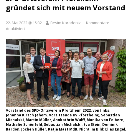
gründet sich mit neuem Vorstand
22. Mai 2022 @ 15:32
Besim Karadeniz
Kommentare
deaktiviert
Vorstand des SPD-Ortsverein Pforzheim 2022, von links:
Johanna Kirsch (ehem. Vorsitzende KV Pforzheim), Sebastian
Michalski, Martin Müller, Annkathrin Wulff, Monika von Felbern,
Nathalie Schönfeld, Sebastian Michalski, Eva Stein, Dominik
Bardon, Jochen Hüller, Katja Mast MdB. Nicht im Bild: Elias Engel,