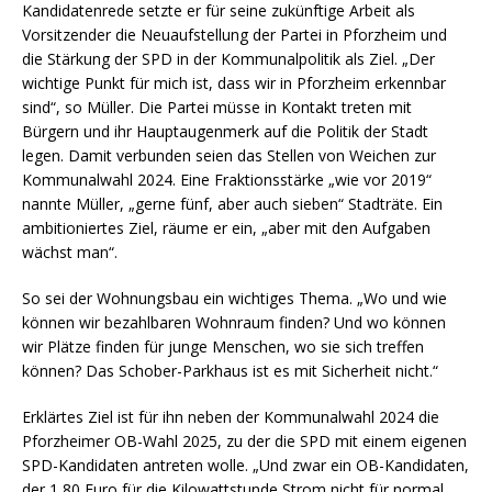
Kandidatenrede setzte er für seine zukünftige Arbeit als
Vorsitzender die Neuaufstellung der Partei in Pforzheim und
die Stärkung der SPD in der Kommunalpolitik als Ziel. „Der
wichtige Punkt für mich ist, dass wir in Pforzheim erkennbar
sind“, so Müller. Die Partei müsse in Kontakt treten mit
Bürgern und ihr Hauptaugenmerk auf die Politik der Stadt
legen. Damit verbunden seien das Stellen von Weichen zur
Kommunalwahl 2024. Eine Fraktionsstärke „wie vor 2019“
nannte Müller, „gerne fünf, aber auch sieben“ Stadträte. Ein
ambitioniertes Ziel, räume er ein, „aber mit den Aufgaben
wächst man“.
So sei der Wohnungsbau ein wichtiges Thema. „Wo und wie
können wir bezahlbaren Wohnraum finden? Und wo können
wir Plätze finden für junge Menschen, wo sie sich treffen
können? Das Schober-Parkhaus ist es mit Sicherheit nicht.“
Erklärtes Ziel ist für ihn neben der Kommunalwahl 2024 die
Pforzheimer OB-Wahl 2025, zu der die SPD mit einem eigenen
SPD-Kandidaten antreten wolle. „Und zwar ein OB-Kandidaten,
der 1,80 Euro für die Kilowattstunde Strom nicht für normal