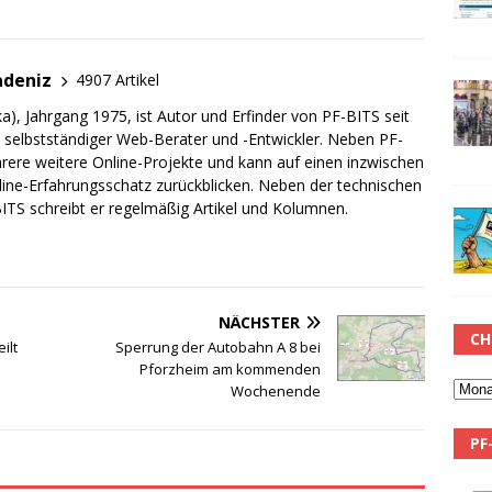
adeniz
4907 Artikel
a), Jahrgang 1975, ist Autor und Erfinder von PF-BITS seit
ch selbstständiger Web-Berater und -Entwickler. Neben PF-
rere weitere Online-Projekte und kann auf einen inzwischen
line-Erfahrungsschatz zurückblicken. Neben der technischen
TS schreibt er regelmäßig Artikel und Kolumnen.
NÄCHSTER
CH
ilt
Sperrung der Autobahn A 8 bei
Pforzheim am kommenden
Wochenende
PF