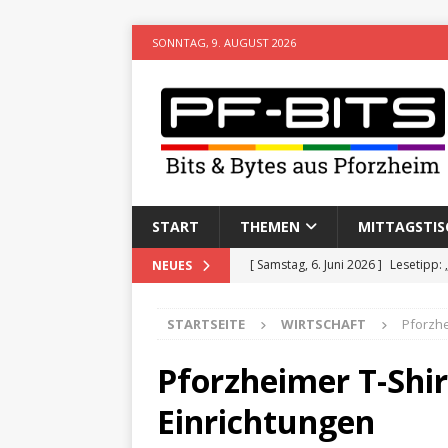
SONNTAG, 9. AUGUST 2026
START
THEMEN
MITTAGSTIS
[ Samstag, 6. Juni 2026 ]
Lesetipp:
NEUES
[ Freitag, 8. Mai 2026 ]
Stadtwiki P
[ Sonntag, 15. Februar 2026 ]
Aufz
STARTSEITE
WIRTSCHAFT
Pforzhe
VERANSTALTUNGEN
Pforzheimer T-Shir
[ Donnerstag, 11. Dezember 2025 
Einrichtungen
[ Mittwoch, 5. August 2026 ]
Besim 