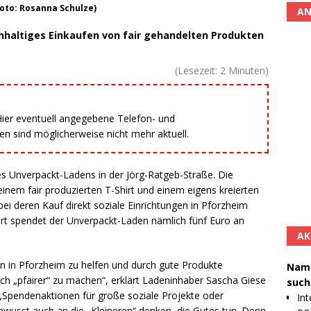
Foto: Rosanna Schulze)
AN
chhaltiges Einkaufen von fair gehandelten Produkten
(Lesezeit:
2
Minuten)
 Hier eventuell angegebene Telefon- und
 sind möglicherweise nicht mehr aktuell.
es Unverpackt-Ladens in der Jörg-Ratgeb-Straße. Die
inem fair produzierten T-Shirt und einem eigens kreierten
ei deren Kauf direkt soziale Einrichtungen in Pforzheim
hirt spendet der Unverpackt-Laden nämlich fünf Euro an
AK
gen in Pforzheim zu helfen und durch gute Produkte
Namh
ch „pfairer“ zu machen“, erklärt Ladeninhaber Sascha Giese
such
 „Spendenaktionen für große soziale Projekte oder
Int
n bewusst auch an die „Kleineren“ denken, die Gutes tun. Denn