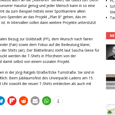
PC-
r unserer Haustür genug und jeder Mensch kann in so eine
Sc
mt da zum Beispiel mittels einer Sportkarriere allein
Ste
-Euro-Spenden an das Projekt „Plan B“ gehen, das im
Tax
ist. In Intervallen sollen dann weitere Projekte unterstützt
NE
len Bezug zur Goldstadt (PF), dem Wunsch nach fairen
nder (Fair) sowie dem Fokus auf die Bedeutung klarer,
der Shirts (air). Der Blätterkranz steht laut Sascha Giese für
uckt werden die T-Shirts in Pforzheim von der
 damit selbst von einem sozialen Projekt.
den in der Jörg-Ratgeb-Straße/Ecke Turnstraße. Sie sind in
ltlich. Beim Jubiläumsfest des Unverpackt-Ladens am 15.
 Uhr sowohl die neuen T-Shirts entdecken als auch mit