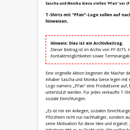
Sascha und Monika Giese stellen 'PFair' vor (
T-Shirts mit "PFair"-Logo sollen auf na
hinweisen.
Hinweis: Dies ist ein Archivbeitrag.
Dieser Beitrag ist im Archiv von PF-BITS.
Kontaktmöglichkeiten sowie Terminangaben
Eine originelle Aktion beginnen die Macher d
Inhaber Sascha und Monika Giese legen mit e
Logo namens „PFair“ eine Produktserie auf, b
unterstützt werden. Für jedes verkaufte T-S
soziale Einrichtungen.
„Es ist mir ein Anliegen, sozialen Einrichtun
Pforzheim nicht nur nachhaltiger, sondern au
seine Motivation für diese Idee und ergänzt:
Initiativen gibt es zu Recht viele. Wir wolle