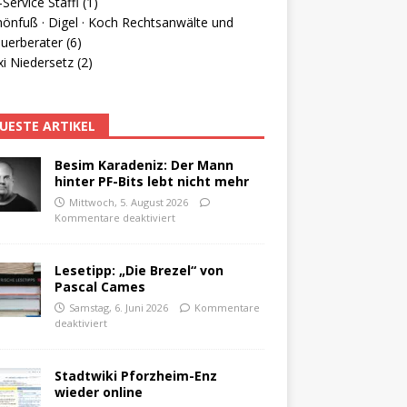
Service Staffl (1)
hönfuß · Digel · Koch Rechtsanwälte und
uerberater (6)
i Niedersetz (2)
UESTE ARTIKEL
Besim Karadeniz: Der Mann
hinter PF-Bits lebt nicht mehr
Mittwoch, 5. August 2026
Kommentare deaktiviert
Lesetipp: „Die Brezel“ von
Pascal Cames
Samstag, 6. Juni 2026
Kommentare
deaktiviert
Stadtwiki Pforzheim-Enz
wieder online