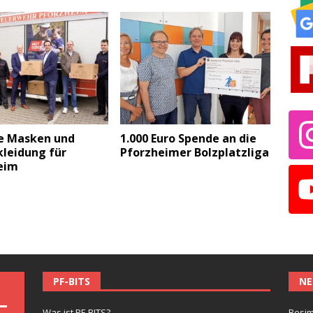
e Masken und
1.000 Euro Spende an die
kleidung für
Pforzheimer Bolzplatzliga
eim
PF-BITS
NE
Was ist PF-BITS?
Besim