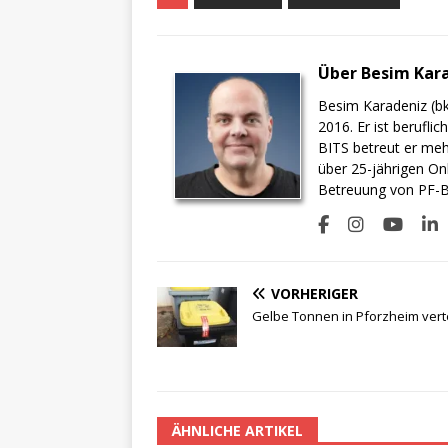
Über Besim Kar
Besim Karadeniz (bk
2016. Er ist berufli
BITS betreut er meh
über 25-jährigen On
Betreuung von PF-BI
VORHERIGER
Gelbe Tonnen in Pforzheim verte
ÄHNLICHE ARTIKEL