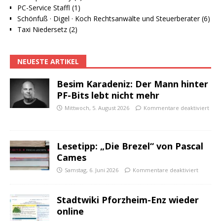
PC-Service Staffl (1)
Schönfuß · Digel · Koch Rechtsanwälte und Steuerberater (6)
Taxi Niedersetz (2)
NEUESTE ARTIKEL
Besim Karadeniz: Der Mann hinter
PF-Bits lebt nicht mehr
Mittwoch, 5. August 2026
Kommentare deaktiviert
Lesetipp: „Die Brezel“ von Pascal
Cames
Samstag, 6. Juni 2026
Kommentare deaktiviert
Stadtwiki Pforzheim-Enz wieder
online