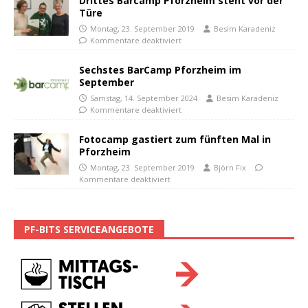
Drittes Barcamp Pforzheim steht vor der
Türe
Montag, 23. September 2019
Besim Karadeniz
Kommentare deaktiviert
Sechstes BarCamp Pforzheim im
September
Samstag, 14. September 2024
Besim Karadeniz
Kommentare deaktiviert
Fotocamp gastiert zum fünften Mal in
Pforzheim
Montag, 23. September 2019
Björn Fix
Kommentare deaktiviert
PF-BITS SERVICEANGEBOTE