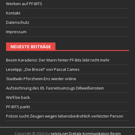
Werben auf PF-BITS
Kontakt
Datenschutz
Impressum
NEUESTE BEITRÄGE
Besim Karadeniz: Der Mann hinter PF-Bits lebt nicht mehr
Lesetipp: „Die Brezel“ von Pascal Cames
Stadtwiki Pforzheim-Enz wieder online
Aufzeichnung des 65. Fasnetsumzugs Dillweißenstein
We’ll be back.
PF-BITS parkt
Polizei sucht Zeugen wegen lebensbedrohlich verletzter Person
Copyright © 2026 by
netpla.net Digitale Kommunikation Besim