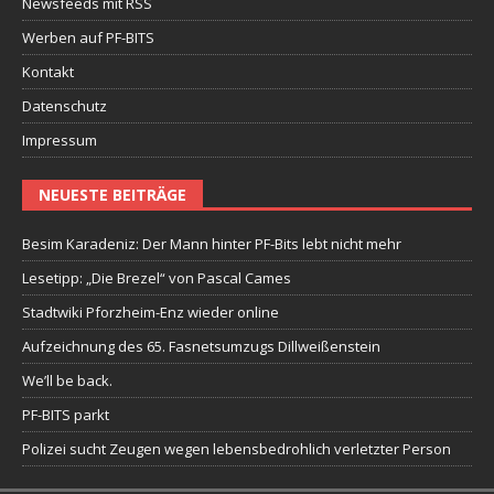
Newsfeeds mit RSS
Werben auf PF-BITS
Kontakt
Datenschutz
Impressum
NEUESTE BEITRÄGE
Besim Karadeniz: Der Mann hinter PF-Bits lebt nicht mehr
Lesetipp: „Die Brezel“ von Pascal Cames
Stadtwiki Pforzheim-Enz wieder online
Aufzeichnung des 65. Fasnetsumzugs Dillweißenstein
We’ll be back.
PF-BITS parkt
Polizei sucht Zeugen wegen lebensbedrohlich verletzter Person