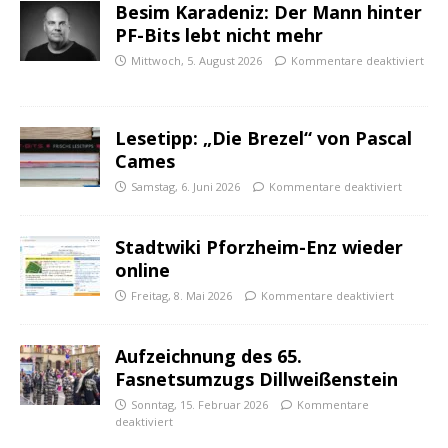
Besim Karadeniz: Der Mann hinter
PF-Bits lebt nicht mehr
Mittwoch, 5. August 2026
Kommentare deaktiviert
Lesetipp: „Die Brezel“ von Pascal
Cames
Samstag, 6. Juni 2026
Kommentare deaktiviert
Stadtwiki Pforzheim-Enz wieder
online
Freitag, 8. Mai 2026
Kommentare deaktiviert
Aufzeichnung des 65.
Fasnetsumzugs Dillweißenstein
Sonntag, 15. Februar 2026
Kommentare
deaktiviert