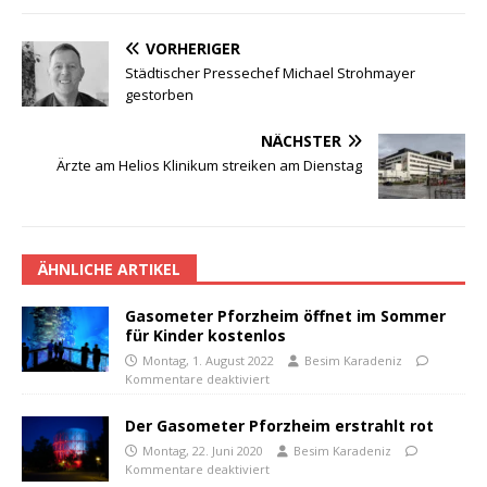
VORHERIGER
Städtischer Pressechef Michael Strohmayer
gestorben
NÄCHSTER
Ärzte am Helios Klinikum streiken am Dienstag
ÄHNLICHE ARTIKEL
Gasometer Pforzheim öffnet im Sommer
für Kinder kostenlos
Montag, 1. August 2022
Besim Karadeniz
Kommentare deaktiviert
Der Gasometer Pforzheim erstrahlt rot
Montag, 22. Juni 2020
Besim Karadeniz
Kommentare deaktiviert