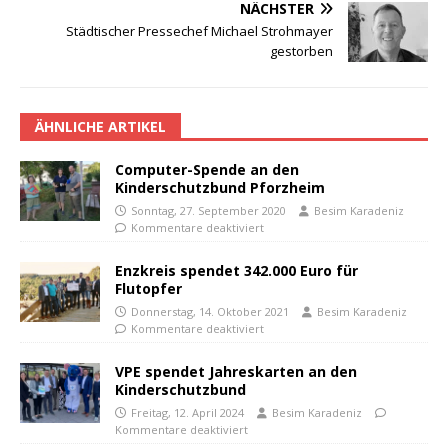
NÄCHSTER
Städtischer Pressechef Michael Strohmayer
gestorben
ÄHNLICHE ARTIKEL
Computer-Spende an den
Kinderschutzbund Pforzheim
Sonntag, 27. September 2020
Besim Karadeniz
Kommentare deaktiviert
Enzkreis spendet 342.000 Euro für
Flutopfer
Donnerstag, 14. Oktober 2021
Besim Karadeniz
Kommentare deaktiviert
VPE spendet Jahreskarten an den
Kinderschutzbund
Freitag, 12. April 2024
Besim Karadeniz
Kommentare deaktiviert