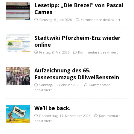
Lesetipp: „Die Brezel“ von Pascal
Cames
Samstag, 6. Juni 2026
Kommentare deaktiviert
Stadtwiki Pforzheim-Enz wieder
online
Freitag, 8. Mai 2026
Kommentare deaktiviert
Aufzeichnung des 65.
Fasnetsumzugs Dillweißenstein
Sonntag, 15. Februar 2026
Kommentare
deaktiviert
We’ll be back.
Donnerstag, 11. Dezember 2025
Kommentare
deaktiviert