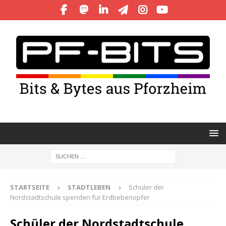
STARTSEITE
STADTLEBEN
Schüler der
Nordstadtschule spenden für Erdbebenopfer
Schüler der Nordstadtschule