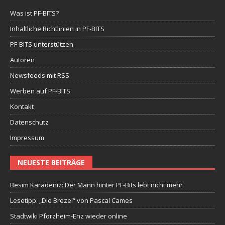
Was ist PF-BITS?
Inhaltliche Richtlinien in PF-BITS
PF-BITS unterstützen
Autoren
Newsfeeds mit RSS
Werben auf PF-BITS
Kontakt
Datenschutz
Impressum
NEUESTE BEITRÄGE
Besim Karadeniz: Der Mann hinter PF-Bits lebt nicht mehr
Lesetipp: „Die Brezel“ von Pascal Cames
Stadtwiki Pforzheim-Enz wieder online