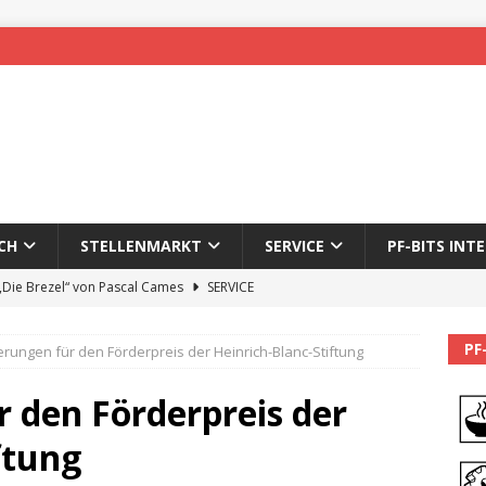
CH
STELLENMARKT
SERVICE
PF-BITS INT
 „Die Brezel“ von Pascal Cames
SERVICE
forzheim-Enz wieder online
STADTLEBEN
PF
rungen für den Förderpreis der Heinrich-Blanc-Stiftung
eichnung des 65. Fasnetsumzugs Dillweißenstein
 den Förderpreis der
]
We’ll be back.
PF-BITS INTERN
ftung
Karadeniz: Der Mann hinter PF-Bits lebt nicht mehr
ALLGEMEIN