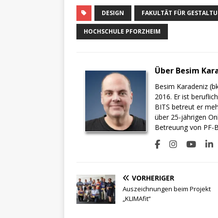
DESIGN
FAKULTÄT FÜR GESTALT
HOCHSCHULE PFORZHEIM
Über Besim Kar
Besim Karadeniz (bk
2016. Er ist berufli
BITS betreut er meh
über 25-jährigen On
Betreuung von PF-BI
VORHERIGER
Auszeichnungen beim Projekt
„KLIMAfit“