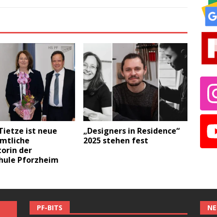
Tietze ist neue
„Designers in Residence“
mtliche
2025 stehen fest
orin der
hule Pforzheim
PF-BITS
NE