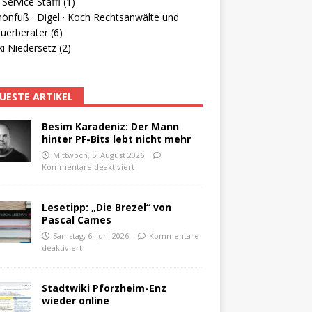
Service Staffl (1)
hönfuß · Digel · Koch Rechtsanwälte und
uerberater (6)
i Niedersetz (2)
UESTE ARTIKEL
Besim Karadeniz: Der Mann
hinter PF-Bits lebt nicht mehr
Mittwoch, 5. August 2026
Kommentare deaktiviert
Lesetipp: „Die Brezel“ von
Pascal Cames
Samstag, 6. Juni 2026
Kommentare
deaktiviert
Stadtwiki Pforzheim-Enz
wieder online