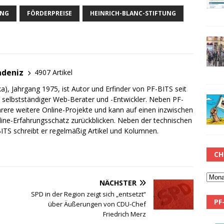
UNG
FÖRDERPREISE
HEINRICH-BLANC-STIFTUNG
adeniz
4907 Artikel
a), Jahrgang 1975, ist Autor und Erfinder von PF-BITS seit
ch selbstständiger Web-Berater und -Entwickler. Neben PF-
rere weitere Online-Projekte und kann auf einen inzwischen
line-Erfahrungsschatz zurückblicken. Neben der technischen
TS schreibt er regelmäßig Artikel und Kolumnen.
CH
NÄCHSTER
SPD in der Region zeigt sich „entsetzt“
PF
über Äußerungen von CDU-Chef
Friedrich Merz