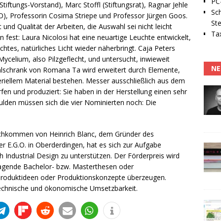
PC-
iftungs-Vorstand), Marc Stoffl (Stiftungsrat), Ragnar Jehle
Sc
), Professorin Cosima Striepe und Professor Jürgen Goos.
Ste
lt und Qualität der Arbeiten, die Auswahl sei nicht leicht
Tax
fest: Laura Nicolosi hat eine neuartige Leuchte entwickelt,
chtes, natürliches Licht wieder näherbringt. Caja Peters
Mycelium, also Pilzgeflecht, und untersucht, inwieweit
NE
lschrank von Romana Ta wird erweitert durch Elemente,
eriellem Material bestehen. Messer ausschließlich aus dem
n und produziert: Sie haben in der Herstellung einen sehr
ulden müssen sich die vier Nominierten noch: Die
h Nachkommen von Heinrich Blanc, dem Gründer des
E.G.O. in Oberderdingen, hat es sich zur Aufgabe
Industrial Design zu unterstützen. Der Förderpreis wird
rragende Bachelor- bzw. Masterthesen oder
 Produktideen oder Produktionskonzepte überzeugen.
technische und ökonomische Umsetzbarkeit.