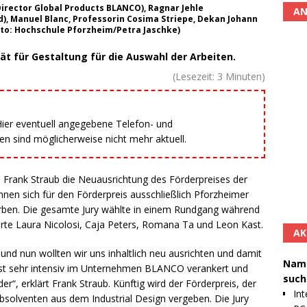
irector Global Products BLANCO), Ragnar Jehle
AN
nd), Manuel Blanc, Professorin Cosima Striepe, Dekan Johann
to: Hochschule Pforzheim/Petra Jaschke)
t für Gestaltung für die Auswahl der Arbeiten.
(Lesezeit:
3
Minuten)
 Hier eventuell angegebene Telefon- und
 sind möglicherweise nicht mehr aktuell.
den Frank Straub die Neuausrichtung des Förderpreises der
nnen sich für den Förderpreis ausschließlich Pforzheimer
rben. Die gesamte Jury wählte in einem Rundgang während
rte Laura Nicolosi, Caja Peters, Romana Ta und Leon Kast.
AK
 und nun wollten wir uns inhaltlich neu ausrichten und damit
Namh
 ist sehr intensiv im Unternehmen BLANCO verankert und
such
er“, erklärt Frank Straub. Künftig wird der Förderpreis, der
Int
 Absolventen aus dem Industrial Design vergeben. Die Jury