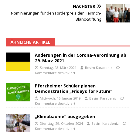
NÄCHSTER
Nominierungen für den Förderpreis der Heinrich-
Blanc-Stiftung
ÄHNLICHE ARTIKEL
Änderungen in der Corona-Verordnung ab
29. März 2021
Sonntag, 28. März 2021
Besim Karadeniz
Kommentare deaktiviert
Pforzheimer Schüler planen
Demonstration „Fridays for Future“
Mittwoch, 16. Januar 2019
Besim Karadeniz
Kommentare deaktiviert
„Klimabäume“ ausgegeben
Dienstag, 29. Oktober 2024
Besim Karadeniz
Kommentare deaktiviert