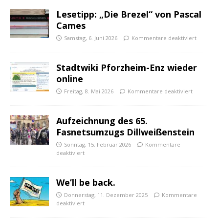
Lesetipp: „Die Brezel“ von Pascal
Cames
Samstag, 6. Juni 2026
Kommentare deaktiviert
Stadtwiki Pforzheim-Enz wieder
online
Freitag, 8. Mai 2026
Kommentare deaktiviert
Aufzeichnung des 65.
Fasnetsumzugs Dillweißenstein
Sonntag, 15. Februar 2026
Kommentare
deaktiviert
We’ll be back.
Donnerstag, 11. Dezember 2025
Kommentare
deaktiviert