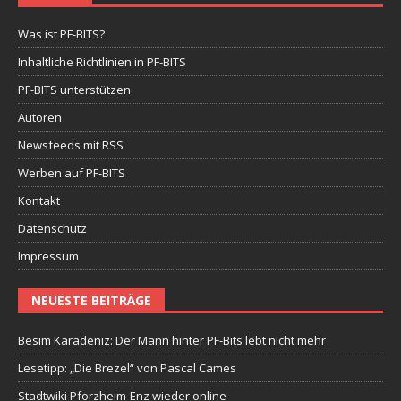
Was ist PF-BITS?
Inhaltliche Richtlinien in PF-BITS
PF-BITS unterstützen
Autoren
Newsfeeds mit RSS
Werben auf PF-BITS
Kontakt
Datenschutz
Impressum
NEUESTE BEITRÄGE
Besim Karadeniz: Der Mann hinter PF-Bits lebt nicht mehr
Lesetipp: „Die Brezel“ von Pascal Cames
Stadtwiki Pforzheim-Enz wieder online