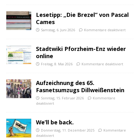
Lesetipp: „Die Brezel“ von Pascal
Cames
Samstag, 6. Juni 2026
Kommentare deaktiviert
Stadtwiki Pforzheim-Enz wieder
online
Freitag, 8. Mai 2026
Kommentare deaktiviert
Aufzeichnung des 65.
Fasnetsumzugs Dillweißenstein
Sonntag, 15. Februar 2026
Kommentare
deaktiviert
We’ll be back.
Donnerstag, 11. Dezember 2025
Kommentare
deaktiviert