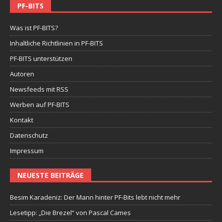
PF-BITS
Was ist PF-BITS?
Inhaltliche Richtlinien in PF-BITS
PF-BITS unterstützen
Autoren
Newsfeeds mit RSS
Werben auf PF-BITS
Kontakt
Datenschutz
Impressum
NEUESTE BEITRÄGE
Besim Karadeniz: Der Mann hinter PF-Bits lebt nicht mehr
Lesetipp: „Die Brezel“ von Pascal Cames