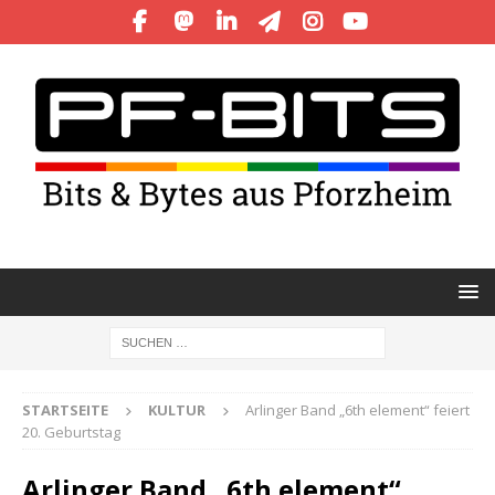
STARTSEITE
KULTUR
Arlinger Band „6th element“ feiert
20. Geburtstag
Arlinger Band „6th element“