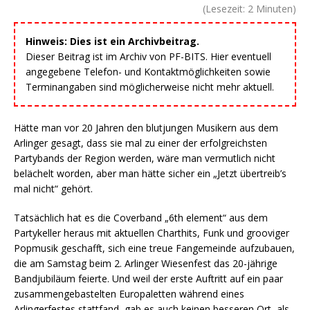
(Lesezeit:
2
Minuten)
Hinweis: Dies ist ein Archivbeitrag.
Dieser Beitrag ist im Archiv von PF-BITS. Hier eventuell
angegebene Telefon- und Kontaktmöglichkeiten sowie
Terminangaben sind möglicherweise nicht mehr aktuell.
Hätte man vor 20 Jahren den blutjungen Musikern aus dem
Arlinger gesagt, dass sie mal zu einer der erfolgreichsten
Partybands der Region werden, wäre man vermutlich nicht
belächelt worden, aber man hätte sicher ein „Jetzt übertreib’s
mal nicht“ gehört.
Tatsächlich hat es die Coverband „6th element“ aus dem
Partykeller heraus mit aktuellen Charthits, Funk und grooviger
Popmusik geschafft, sich eine treue Fangemeinde aufzubauen,
die am Samstag beim 2. Arlinger Wiesenfest das 20-jährige
Bandjubiläum feierte. Und weil der erste Auftritt auf ein paar
zusammengebastelten Europaletten während eines
Arlingerfestes stattfand, gab es auch keinen besseren Ort, als