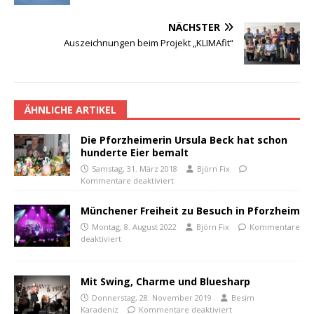
NÄCHSTER
Auszeichnungen beim Projekt „KLIMAfit“
ÄHNLICHE ARTIKEL
Die Pforzheimerin Ursula Beck hat schon
hunderte Eier bemalt
Samstag, 31. März 2018
Björn Fix
Kommentare deaktiviert
Münchener Freiheit zu Besuch in Pforzheim
Montag, 8. August 2022
Björn Fix
Kommentare
deaktiviert
Mit Swing, Charme und Bluesharp
Donnerstag, 28. November 2019
Besim
Karadeniz
Kommentare deaktiviert