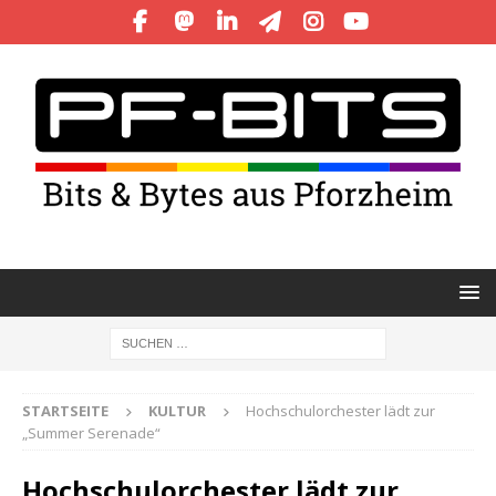
STARTSEITE
KULTUR
Hochschulorchester lädt zur
„Summer Serenade“
Hochschulorchester lädt zur