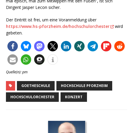
mal episch, mal zum Mitwippen mit den Füßen“, ist sich
Dirigent Jasper Lecon sicher.
Der Eintritt ist frei, um eine Voranmeldung über
https://www.hs-pforzheim.de/hochschulorchester
wird
gebeten.
Quelle(n): pm
GOETHESCHULE
HOCHSCHULE PFORZHEIM
HOCHSCHULORCHESTER
KONZERT