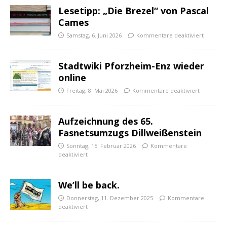
Lesetipp: „Die Brezel“ von Pascal
Cames
Samstag, 6. Juni 2026
Kommentare deaktiviert
Stadtwiki Pforzheim-Enz wieder
online
Freitag, 8. Mai 2026
Kommentare deaktiviert
Aufzeichnung des 65.
Fasnetsumzugs Dillweißenstein
Sonntag, 15. Februar 2026
Kommentare
deaktiviert
We’ll be back.
Donnerstag, 11. Dezember 2025
Kommentare
deaktiviert