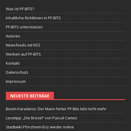
Was ist PF-BITS?
Inhaltliche Richtlinien in PF-BITS
PF-BITS unterstützen
Autoren
Newsfeeds mit RSS
Werben auf PF-BITS
Kontakt
Datenschutz
Impressum
NEUESTE BEITRÄGE
Besim Karadeniz: Der Mann hinter PF-Bits lebt nicht mehr
Lesetipp: „Die Brezel“ von Pascal Cames
Stadtwiki Pforzheim-Enz wieder online