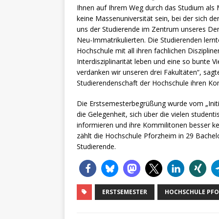
Ihnen auf Ihrem Weg durch das Studium als M
keine Massenuniversität sein, bei der sich der
uns der Studierende im Zentrum unseres Denk
Neu-Immatrikulierten. Die Studierenden ler
Hochschule mit all ihren fachlichen Diszipli
Interdisziplinarität leben und eine so bunte V
verdanken wir unseren drei Fakultäten“, sagte
Studierendenschaft der Hochschule ihren Ko
Die Erstsemesterbegrüßung wurde vom „Initi
die Gelegenheit, sich über die vielen student
informieren und ihre Kommilitonen besser k
zählt die Hochschule Pforzheim in 29 Bache
Studierende.
ERSTSEMESTER
HOCHSCHULE PFO