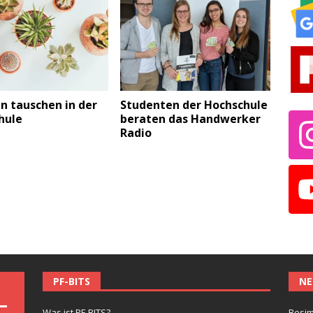
n tauschen in der
Studenten der Hochschule
hule
beraten das Handwerker
Radio
PF-BITS
NE
Was ist PF-BITS?
Besim