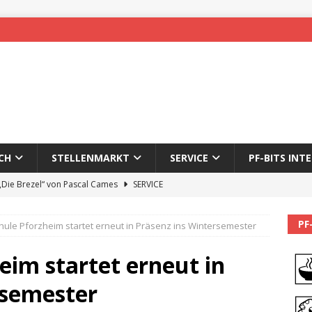
CH
STELLENMARKT
SERVICE
PF-BITS INT
 „Die Brezel“ von Pascal Cames
SERVICE
forzheim-Enz wieder online
STADTLEBEN
PF
ule Pforzheim startet erneut in Präsenz ins Wintersemester
eichnung des 65. Fasnetsumzugs Dillweißenstein
im startet erneut in
]
We’ll be back.
PF-BITS INTERN
rsemester
Karadeniz: Der Mann hinter PF-Bits lebt nicht mehr
ALLGEMEIN