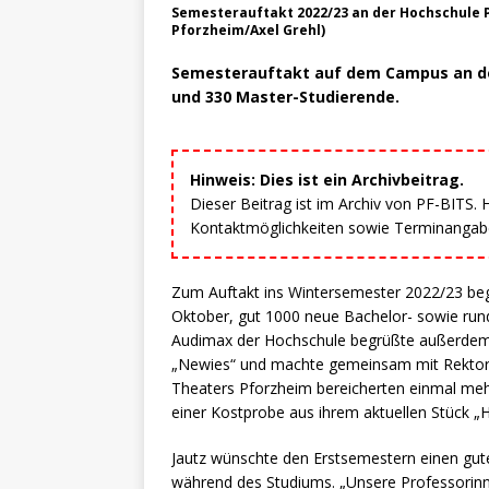
Semesterauftakt 2022/23 an der Hochschule P
Pforzheim/Axel Grehl)
Semesterauftakt auf dem Campus an der
und 330 Master-Studierende.
Hinweis: Dies ist ein Archivbeitrag.
Dieser Beitrag ist im Archiv von PF-BITS.
Kontaktmöglichkeiten sowie Terminangaben
Zum Auftakt ins Wintersemester 2022/23 begr
Oktober, gut 1000 neue Bachelor- sowie run
Audimax der Hochschule begrüßte außerdem 
„Newies“ und machte gemeinsam mit Rektor Ul
Theaters Pforzheim bereicherten einmal meh
einer Kostprobe aus ihrem aktuellen Stück 
Jautz wünschte den Erstsemestern einen gute
während des Studiums. „Unsere Professorinn