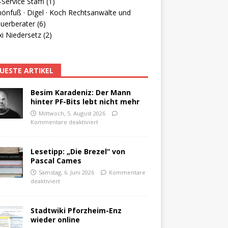
Service Staffl (1)
hönfuß · Digel · Koch Rechtsanwälte und
uerberater (6)
i Niedersetz (2)
UESTE ARTIKEL
Besim Karadeniz: Der Mann
hinter PF-Bits lebt nicht mehr
Mittwoch, 5. August 2026
Kommentare deaktiviert
Lesetipp: „Die Brezel“ von
Pascal Cames
Samstag, 6. Juni 2026
Kommentare
deaktiviert
Stadtwiki Pforzheim-Enz
wieder online