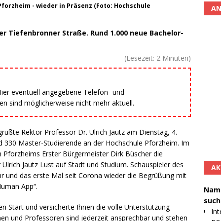
forzheim - wieder in Präsenz (Foto: Hochschule
AN
 Tiefenbronner Straße. Rund 1.000 neue Bachelor-
(Lesezeit:
2
Minuten)
 Hier eventuell angegebene Telefon- und
 sind möglicherweise nicht mehr aktuell.
üßte Rektor Professor Dr. Ulrich Jautz am Dienstag, 4.
d 330 Master-Studierende an der Hochschule Pforzheim. Im
Pforzheims Erster Bürgermeister Dirk Büscher die
rich Jautz Lust auf Stadt und Studium. Schauspieler des
AK
r und das erste Mal seit Corona wieder die Begrüßung mit
„Human App“.
Namh
such
n Start und versicherte Ihnen die volle Unterstützung
Int
en und Professoren sind jederzeit ansprechbar und stehen