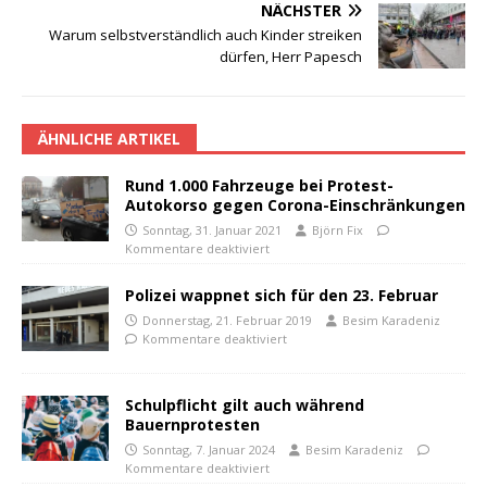
NÄCHSTER
Warum selbstverständlich auch Kinder streiken
dürfen, Herr Papesch
ÄHNLICHE ARTIKEL
Rund 1.000 Fahrzeuge bei Protest-
Autokorso gegen Corona-Einschränkungen
Sonntag, 31. Januar 2021
Björn Fix
Kommentare deaktiviert
Polizei wappnet sich für den 23. Februar
Donnerstag, 21. Februar 2019
Besim Karadeniz
Kommentare deaktiviert
Schulpflicht gilt auch während
Bauernprotesten
Sonntag, 7. Januar 2024
Besim Karadeniz
Kommentare deaktiviert