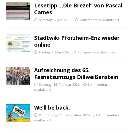
Lesetipp: „Die Brezel“ von Pascal
Cames
Samstag, 6. Juni 2026
Kommentare deaktiviert
Stadtwiki Pforzheim-Enz wieder
online
Freitag, 8. Mai 2026
Kommentare deaktiviert
Aufzeichnung des 65.
Fasnetsumzugs Dillweißenstein
Sonntag, 15. Februar 2026
Kommentare
deaktiviert
We’ll be back.
Donnerstag, 11. Dezember 2025
Kommentare
deaktiviert