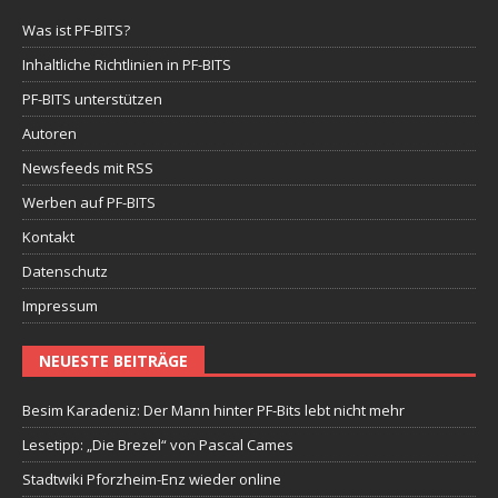
Was ist PF-BITS?
Inhaltliche Richtlinien in PF-BITS
PF-BITS unterstützen
Autoren
Newsfeeds mit RSS
Werben auf PF-BITS
Kontakt
Datenschutz
Impressum
NEUESTE BEITRÄGE
Besim Karadeniz: Der Mann hinter PF-Bits lebt nicht mehr
Lesetipp: „Die Brezel“ von Pascal Cames
Stadtwiki Pforzheim-Enz wieder online