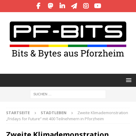
STARTSEITE
STADTLEBEN
Zweite Klimademonstration
„Fridays for Future“ mit 400 Teilnehmern in Pforzheim
Zweite Klimademonstration