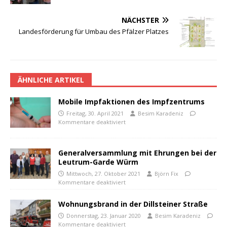
NÄCHSTER
Landesförderung für Umbau des Pfälzer Platzes
ÄHNLICHE ARTIKEL
Mobile Impfaktionen des Impfzentrums
Freitag, 30. April 2021
Besim Karadeniz
Kommentare deaktiviert
Generalversammlung mit Ehrungen bei der
Leutrum-Garde Würm
Mittwoch, 27. Oktober 2021
Björn Fix
Kommentare deaktiviert
Wohnungsbrand in der Dillsteiner Straße
Donnerstag, 23. Januar 2020
Besim Karadeniz
Kommentare deaktiviert