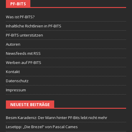
PF-BITS
Was ist PF-BITS?
Inhaltliche Richtlinien in PF-BITS
PF-BITS unterstützen
Autoren
Newsfeeds mit RSS
Werben auf PF-BITS
Kontakt
Datenschutz
Impressum
NEUESTE BEITRÄGE
Besim Karadeniz: Der Mann hinter PF-Bits lebt nicht mehr
Lesetipp: „Die Brezel“ von Pascal Cames