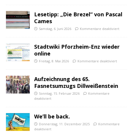
Lesetipp: „Die Brezel“ von Pascal
Cames
Samstag, 6. Juni 2026
Kommentare deaktiviert
Stadtwiki Pforzheim-Enz wieder
online
Freitag, 8. Mai 2026
Kommentare deaktiviert
Aufzeichnung des 65.
Fasnetsumzugs Dillweißenstein
Sonntag, 15. Februar 2026
Kommentare
deaktiviert
We’ll be back.
Donnerstag, 11. Dezember 2025
Kommentare
deaktiviert