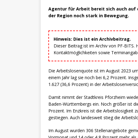
Agentur für Arbeit bereit sich auch auf
der Region noch stark in Bewegung.
Hinweis: Dies ist ein Archivbeitrag.
Dieser Beitrag ist im Archiv von PF-BITS.
Kontaktmöglichkeiten sowie Terminangaben
Die Arbeitslosenquote ist im August 2023 um
einem Jahr lag sie noch bei 6,2 Prozent. In
1.627 (36,6 Prozent) in der Arbeitslosenvers
Damit nimmt der Stadtkreis Pforzheim wieder
Baden-Württembergs ein. Noch größer ist die
Prozent. Im Enzkreis ist die Arbeitslosigke
gestiegen. Auch landesweit stieg die Arbeitsl
Im August wurden 306 Stellenangebote gemel
Vormonat und 14 oder 4,8 Prozent mehr als i