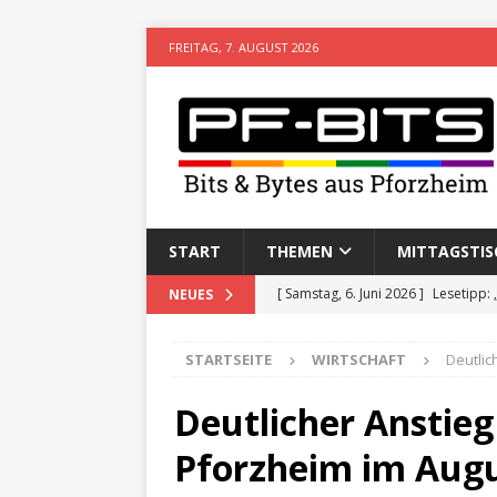
FREITAG, 7. AUGUST 2026
START
THEMEN
MITTAGSTIS
[ Samstag, 6. Juni 2026 ]
Lesetipp:
NEUES
[ Freitag, 8. Mai 2026 ]
Stadtwiki P
STARTSEITE
WIRTSCHAFT
Deutlic
[ Sonntag, 15. Februar 2026 ]
Aufz
VERANSTALTUNGEN
Deutlicher Anstieg 
[ Donnerstag, 11. Dezember 2025 
Pforzheim im Augu
[ Mittwoch, 5. August 2026 ]
Besim 