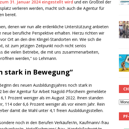
zum 31. Januar 2024 eingestellt wird
und ein Großteil der
splatz verlieren werden, macht sich auch die Agentur für
n bereit.
enen, denen wir nun alle erdenkliche Unterstützung anbieten
 neue berufliche Perspektive erhalten. Hierzu richten wir
or Ort an den drei Klingel-Standorten ein. Wie sich die
kt, ist zum jetzigen Zeitpunkt noch nicht seriös
ass die vielen Betriebe, die mit uns zusammenarbeiten,
eröffnen werden,“ so Lehmann.
h stark in Bewegung“
 Beginn des neuen Ausbildungsjahres noch stark in
CH
 bei der Agentur für Arbeit Nagold-Pforzheim gemeldete
 16,1 Prozent weniger als im August 2022. Ihnen standen
r, 114 oder 6,6 Prozent weniger als vor einem Jahr. Rein
ber damit die Wahl unter 4,1 freien Ausbildungsstellen.
PF
besondere noch in den Berufen Verkäufer/in, Kaufmann/-frau
echaniker/in, Hotelfachmann/-frau, Handelsfachwirt/in