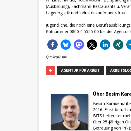
(Ausbildung), Fachmann-Restaurants u. Veran
Lagerlogistik und Industriekaufmann/-frau.
Jugendliche, die noch eine Berufsausbildungs
Rufnummer 0800 4 5555 00 bei der Agentur f
Quelle(n): pm
AGENTUR FÜR ARBEIT
ARBEITSL
Über Besim Kar
Besim Karadeniz (bk
2016. Er ist berufli
BITS betreut er meh
über 25-jährigen On
Betreuung von PF-BI