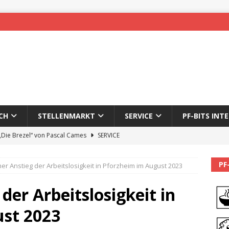
CH
STELLENMARKT
SERVICE
PF-BITS INT
 „Die Brezel“ von Pascal Cames
SERVICE
forzheim-Enz wieder online
STADTLEBEN
PF
her Anstieg der Arbeitslosigkeit in Pforzheim im August 2023
eichnung des 65. Fasnetsumzugs Dillweißenstein
der Arbeitslosigkeit in
]
We’ll be back.
PF-BITS INTERN
st 2023
Karadeniz: Der Mann hinter PF-Bits lebt nicht mehr
ALLGEMEIN