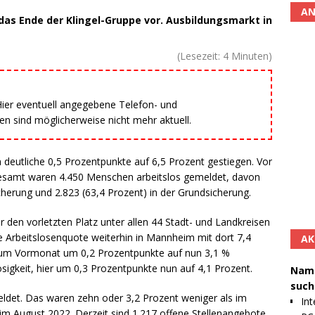
AN
 das Ende der Klingel-Gruppe vor. Ausbildungsmarkt in
(Lesezeit:
4
Minuten)
 Hier eventuell angegebene Telefon- und
 sind möglicherweise nicht mehr aktuell.
 deutliche 0,5 Prozentpunkte auf 6,5 Prozent gestiegen. Vor
sgesamt waren 4.450 Menschen arbeitslos gemeldet, davon
icherung und 2.823 (63,4 Prozent) in der Grundsicherung.
 den vorletzten Platz unter allen 44 Stadt- und Landkreisen
 Arbeitslosenquote weiterhin in Mannheim mit dort 7,4
AK
it zum Vormonat um 0,2 Prozentpunkte auf nun 3,1 %
osigkeit, hier um 0,3 Prozentpunkte nun auf 4,1 Prozent.
Namh
such
det. Das waren zehn oder 3,2 Prozent weniger als im
Int
m August 2022. Derzeit sind 1.217 offene Stellenangebote