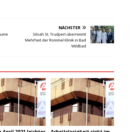
NÄCHSTER
äume
Siloah St. Trudpert übernimmt
Mehrheit der Rommel Klinik in Bad
Wildbad
 April 2021 leichter
Arbeitslosigkeit sinkt im