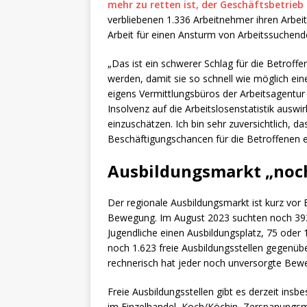
mehr zu retten ist, der Geschäftsbetrieb 
verbliebenen 1.336 Arbeitnehmer ihren Arbeit
Arbeit für einen Ansturm von Arbeitssuchende
„Das ist ein schwerer Schlag für die Betroff
werden, damit sie so schnell wie möglich eine
eigens Vermittlungsbüros der Arbeitsagentur v
Insolvenz auf die Arbeitslosenstatistik auswir
einzuschätzen. Ich bin sehr zuversichtlich, d
Beschäftigungschancen für die Betroffenen 
Ausbildungsmarkt „noc
Der regionale Ausbildungsmarkt ist kurz vor
Bewegung. Im August 2023 suchten noch 392
Jugendliche einen Ausbildungsplatz, 75 oder
noch 1.623 freie Ausbildungsstellen gegenübe
rechnerisch hat jeder noch unversorgte Bewer
Freie Ausbildungsstellen gibt es derzeit ins
im Einzelhandel, Koch/Köchin, Zerspanungsm