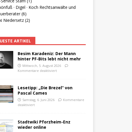
Service Staffl (1)
hönfuß · Digel · Koch Rechtsanwälte und
uerberater (6)
i Niedersetz (2)
UESTE ARTIKEL
Besim Karadeniz: Der Mann
hinter PF-Bits lebt nicht mehr
Mittwoch, 5. August 2026
Kommentare deaktiviert
Lesetipp: „Die Brezel“ von
Pascal Cames
Samstag, 6. Juni 2026
Kommentare
deaktiviert
Stadtwiki Pforzheim-Enz
wieder online