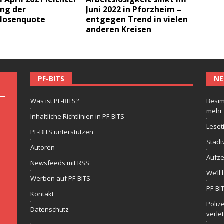
ng der
Juni 2022 in Pforzheim –
slosenquote
entgegen Trend in vielen
anderen Kreisen
PF-BITS
NE
Was ist PF-BITS?
Besim
mehr
Inhaltliche Richtlinien in PF-BITS
Leset
PF-BITS unterstützen
Stadt
Autoren
Aufze
Newsfeeds mit RSS
We’ll 
Werben auf PF-BITS
PF-BI
Kontakt
Poliz
Datenschutz
verle