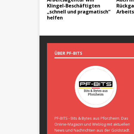
Klingel-Beschäftigten
Rückga
„schnell und pragmatisch“
Arbeit
helfen
ÜBER PF-BITS
PF-BITS - Bits & Bytes aus Pforzheim. Das
Online-Magazin und Weblog mit aktuellen
News und Nachrichten aus der Goldstadt.