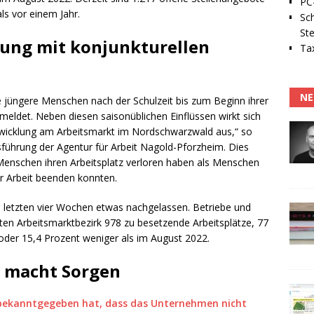
PC-
ls vor einem Jahr.
Sc
Ste
lung mit konjunkturellen
Tax
NE
e jüngere Menschen nach der Schulzeit bis zum Beginn ihrer
meldet. Neben diesen saisonüblichen Einflüssen wirkt sich
twicklung am Arbeitsmarkt im Nordschwarzwald aus,“ so
führung der Agentur für Arbeit Nagold-Pforzheim. Dies
Menschen ihren Arbeitsplatz verloren haben als Menschen
er Arbeit beenden konnten.
n letzten vier Wochen etwas nachgelassen. Betriebe und
n Arbeitsmarktbezirk 978 zu besetzende Arbeitsplätze, 77
 oder 15,4 Prozent weniger als im August 2022.
e macht Sorgen
bekanntgegeben hat, dass das Unternehmen nicht