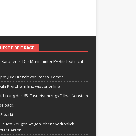
UESTE BEITRÄGE
 Karadeniz: Der Mann hinter PF-Bits lebt nicht
ipp: „Die Brezel“ von Pascal Cames
wiki Pforzheim-Enz wieder online
ichnung des 65. Fasnetsumzugs Dillweißenstein
be back.
TS parkt
ei sucht Zeugen wegen lebensbedrohlich
tzter Person