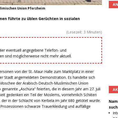
AN
limischen Union Pforzheim
n führte zu üblen Gerüchten in sozialen
(Lesezeit:
3
Minuten)
 Hier eventuell angegebene Telefon- und
 sind möglicherweise nicht mehr aktuell.
sonen von der St.-Maur-Halle zum Marktplatz in einer
er Stadt angemeldeten Demonstration. Es handelte sich
-Moschee der Arabisch-Deutsch-Muslimischen Union
genannte „Aschura“ feierten, die in diesem Jahr am 27. Juli
AK
chkeit gedenken ein Teil der Moslems, vornehmlich Schiiten
i, der in der Schlacht von Kerbela im Jahr 680 getötet wurde.
Namh
n Prozessionen schwarze Trauerkleidung und auffällige
such
Int