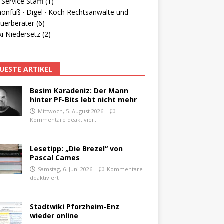
Service Staffl (1)
hönfuß · Digel · Koch Rechtsanwälte und
uerberater (6)
i Niedersetz (2)
UESTE ARTIKEL
Besim Karadeniz: Der Mann
hinter PF-Bits lebt nicht mehr
Mittwoch, 5. August 2026
Kommentare deaktiviert
Lesetipp: „Die Brezel“ von
Pascal Cames
Samstag, 6. Juni 2026
Kommentare
deaktiviert
Stadtwiki Pforzheim-Enz
wieder online