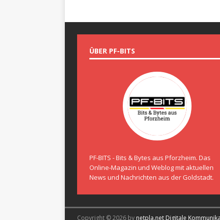
ÜBER PF-BITS
PF-BITS - Bits & Bytes aus Pforzheim. Das
Online-Magazin und Weblog mit aktuellen
News und Nachrichten aus der Goldstadt.
Copyright © 2026 by
netpla.net Digitale Kommunik