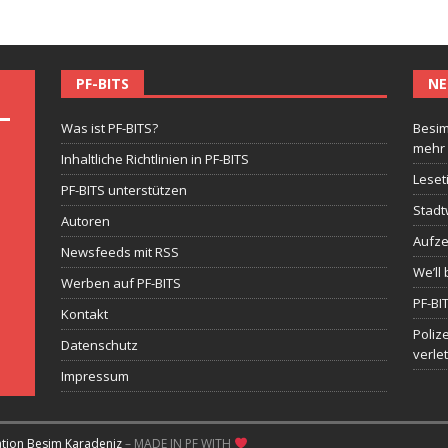
PF-BITS
NE
Was ist PF-BITS?
Besim
mehr
Inhaltliche Richtlinien in PF-BITS
Leset
PF-BITS unterstützen
Stadt
Autoren
Aufze
Newsfeeds mit RSS
We’ll 
Werben auf PF-BITS
PF-BI
Kontakt
Poliz
Datenschutz
verle
Impressum
ation Besim Karadeniz
– MADE IN PF WITH