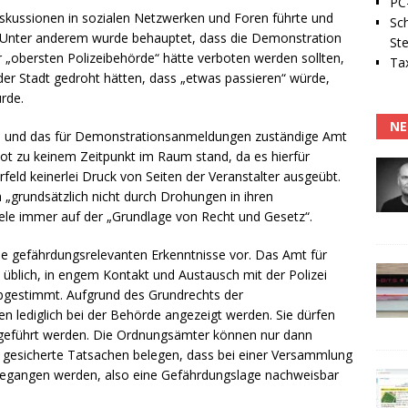
PC-
 Diskussionen in sozialen Netzwerken und Foren führte und
Sc
 Unter anderem wurde behauptet, dass die Demonstration
Ste
r „obersten Polizeibehörde“ hätte verboten werden sollten,
Tax
r Stadt gedroht hätten, dass „etwas passieren“ würde,
rde.
NE
ilt, und das für Demonstrationsanmeldungen zuständige Amt
bot zu keinem Zeitpunkt im Raum stand, da es hierfür
feld keinerlei Druck von Seiten der Veranstalter ausgeübt.
h „grundsätzlich nicht durch Drohungen in ihren
ele immer auf der „Grundlage von Recht und Gesetz“.
 gefährdungsrelevanten Erkenntnisse vor. Das Amt für
n üblich, in engem Kontakt und Austausch mit der Polizei
gestimmt. Aufgrund des Grundrechts der
lediglich bei der Behörde angezeigt werden. Sie dürfen
geführt werden. Die Ordnungsämter können nur dann
 gesicherte Tatsachen belegen, dass bei einer Versammlung
begangen werden, also eine Gefährdungslage nachweisbar