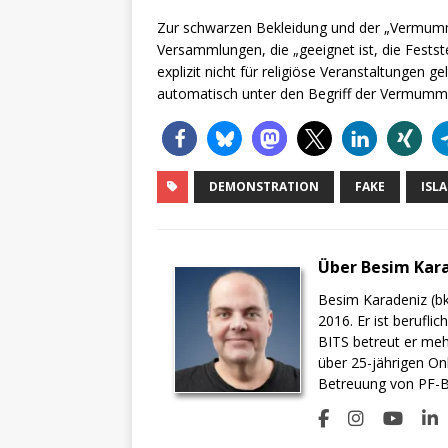
Zur schwarzen Bekleidung und der „Vermumm
Versammlungen, die „geeignet ist, die Festste
explizit nicht für religiöse Veranstaltungen g
automatisch unter den Begriff der Vermumm
DEMONSTRATION
FAKE
ISL
Über Besim Kar
Besim Karadeniz (bk
2016. Er ist berufli
BITS betreut er meh
über 25-jährigen On
Betreuung von PF-BI