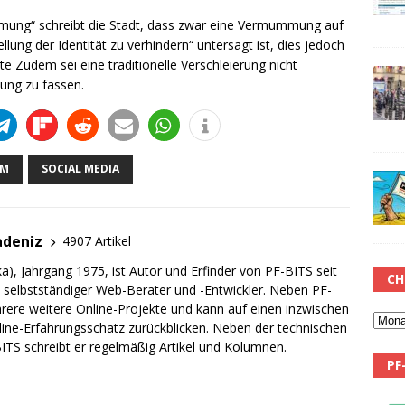
ung“ schreibt die Stadt, dass zwar eine Vermummung auf
llung der Identität zu verhindern“ untersagt ist, dies jedoch
elte Zudem sei eine traditionelle Verschleierung nicht
ung zu fassen.
AM
SOCIAL MEDIA
adeniz
4907 Artikel
a), Jahrgang 1975, ist Autor und Erfinder von PF-BITS seit
CH
ch selbstständiger Web-Berater und -Entwickler. Neben PF-
rere weitere Online-Projekte und kann auf einen inzwischen
line-Erfahrungsschatz zurückblicken. Neben der technischen
TS schreibt er regelmäßig Artikel und Kolumnen.
PF