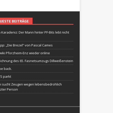
UESTE BEITRÄGE
 Karadeniz: Der Mann hinter PF-Bits lebt nicht
ipp: „Die Brezel“ von Pascal Cames
wiki Pforzheim-Enz wieder online
ichnung des 65. Fasnetsumzugs Dillweißenstein
be back.
TS parkt
ei sucht Zeugen wegen lebensbedrohlich
tzter Person