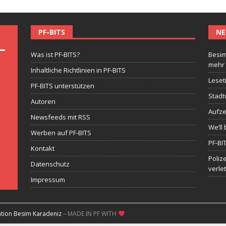
PF-BITS
NE
Was ist PF-BITS?
Besim
mehr
Inhaltliche Richtlinien in PF-BITS
Leset
PF-BITS unterstützen
Stadt
Autoren
Aufze
Newsfeeds mit RSS
We’ll 
Werben auf PF-BITS
PF-BI
Kontakt
Poliz
Datenschutz
verle
Impressum
ation Besim Karadeniz
– MADE IN PF WITH