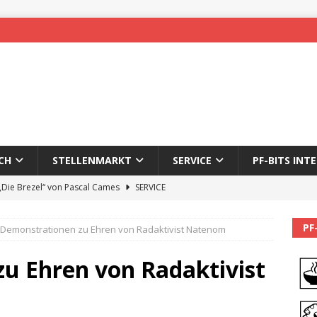
CH
STELLENMARKT
SERVICE
PF-BITS INT
 „Die Brezel“ von Pascal Cames
SERVICE
forzheim-Enz wieder online
STADTLEBEN
PF
Demonstrationen zu Ehren von Radaktivist Natenom
eichnung des 65. Fasnetsumzugs Dillweißenstein
u Ehren von Radaktivist
]
We’ll be back.
PF-BITS INTERN
Karadeniz: Der Mann hinter PF-Bits lebt nicht mehr
ALLGEMEIN