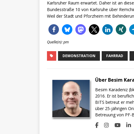
Karlsruher Raum erwartet. Daher ist an die
Bundesstraße 10 von Karlsruhe über Remchi
Weil der Stadt und Pforzheim mit Behinderu
Quelle(n): pm
DEMONSTRATION
FAHRRAD
Über Besim Kar
Besim Karadeniz (bk
2016. Er ist berufli
BITS betreut er meh
über 25-jährigen On
Betreuung von PF-BI