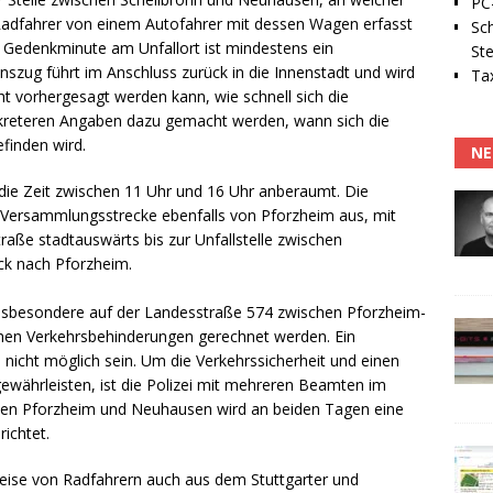
PC-
 Radfahrer von einem Autofahrer mit dessen Wagen erfasst
Sc
r Gedenkminute am Unfallort ist mindestens ein
Ste
zug führt im Anschluss zurück in die Innenstadt und wird
Tax
t vorhergesagt werden kann, wie schnell sich die
reteren Angaben dazu gemacht werden, wann sich die
finden wird.
NE
die Zeit zwischen 11 Uhr und 16 Uhr anberaumt. Die
 Versammlungsstrecke ebenfalls von Pforzheim aus, mit
traße stadtauswärts bis zur Unfallstelle zwischen
ck nach Pforzheim.
nsbesondere auf der Landesstraße 574 zwischen Pforzheim-
en Verkehrsbehinderungen gerechnet werden. Ein
icht möglich sein. Um die Verkehrssicherheit und einen
ewährleisten, ist die Polizei mit mehreren Beamten im
schen Pforzheim und Neuhausen wird an beiden Tagen eine
ichtet.
ise von Radfahrern auch aus dem Stuttgarter und