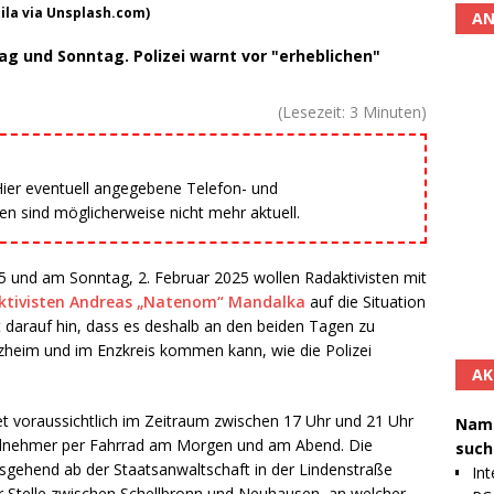
tila via Unsplash.com)
AN
 und Sonntag. Polizei warnt vor "erheblichen"
(Lesezeit:
3
Minuten)
 Hier eventuell angegebene Telefon- und
 sind möglicherweise nicht mehr aktuell.
und am Sonntag, 2. Februar 2025 wollen Radaktivisten mit
ktivisten Andreas „Natenom“ Mandalka
auf die Situation
st darauf hin, dass es deshalb an den beiden Tagen zu
zheim und im Enzkreis kommen kann, wie die Polizei
AK
 voraussichtlich im Zeitraum zwischen 17 Uhr und 21 Uhr
Namh
eilnehmer per Fahrrad am Morgen und am Abend. Die
such
sgehend ab der Staatsanwaltschaft in der Lindenstraße
Int
r Stelle zwischen Schellbronn und Neuhausen, an welcher