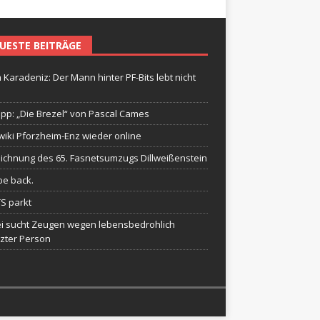
UESTE BEITRÄGE
 Karadeniz: Der Mann hinter PF-Bits lebt nicht
ipp: „Die Brezel“ von Pascal Cames
wiki Pforzheim-Enz wieder online
ichnung des 65. Fasnetsumzugs Dillweißenstein
be back.
TS parkt
ei sucht Zeugen wegen lebensbedrohlich
tzter Person