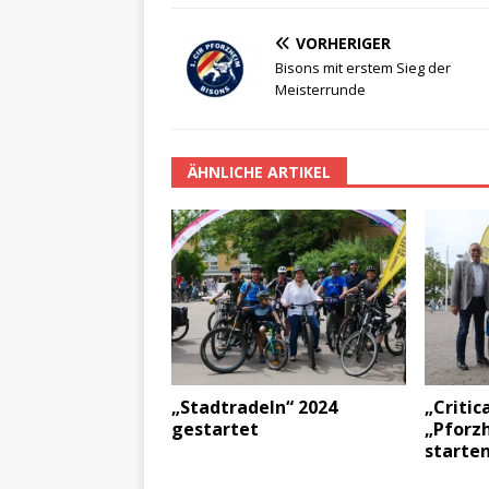
VORHERIGER
Bisons mit erstem Sieg der
Meisterrunde
ÄHNLICHE ARTIKEL
„Stadtradeln“ 2024
„Critic
gestartet
„Pforz
starte