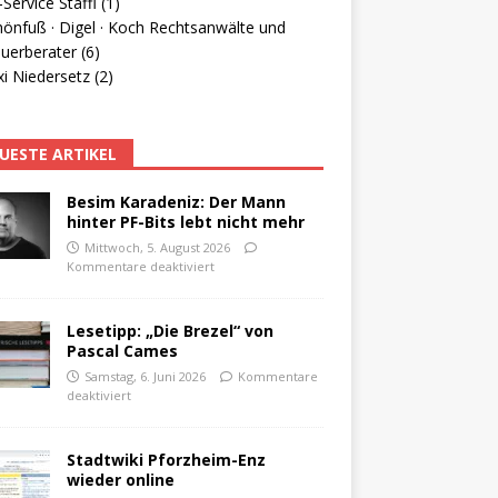
Service Staffl (1)
hönfuß · Digel · Koch Rechtsanwälte und
uerberater (6)
i Niedersetz (2)
UESTE ARTIKEL
Besim Karadeniz: Der Mann
hinter PF-Bits lebt nicht mehr
Mittwoch, 5. August 2026
Kommentare deaktiviert
Lesetipp: „Die Brezel“ von
Pascal Cames
Samstag, 6. Juni 2026
Kommentare
deaktiviert
Stadtwiki Pforzheim-Enz
wieder online