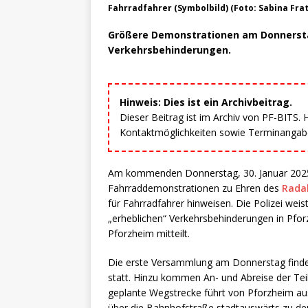
Fahrradfahrer (Symbolbild) (Foto: Sabina Fra
Größere Demonstrationen am Donnerstag
Verkehrsbehinderungen.
Hinweis: Dies ist ein Archivbeitrag.
Dieser Beitrag ist im Archiv von PF-BITS.
Kontaktmöglichkeiten sowie Terminangaben
Am kommenden Donnerstag, 30. Januar 2025 
Fahrraddemonstrationen zu Ehren des
Rada
für Fahrradfahrer hinweisen. Die Polizei wei
„erheblichen“ Verkehrsbehinderungen in Pfor
Pforzheim mitteilt.
Die erste Versammlung am Donnerstag findet
statt. Hinzu kommen An- und Abreise der T
geplante Wegstrecke führt von Pforzheim au
über die Bahnhofstraße stadtauswärts zu de