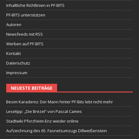
Inhaltliche Richtlinien in PF-BITS
PF-BITS unterstützen
Autoren
Newsfeeds mit RSS
Werben auf PF-BITS
Kontakt
Datenschutz
Impressum
NEUESTE BEITRÄGE
Besim Karadeniz: Der Mann hinter PF-Bits lebt nicht mehr
Lesetipp: „Die Brezel“ von Pascal Cames
Stadtwiki Pforzheim-Enz wieder online
Aufzeichnung des 65. Fasnetsumzugs Dillweißenstein