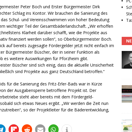
PC-
rgermeister Peter Boch und Erster Bürgermeister Dirk
Sc
rechter Schlag ins Kontor. Wir brauchen die Sanierung des
Ste
für das Schul- und Vereinsschwimmen von hoher Bedeutung
Tax
m wichtiger Teil der Gesamtbäderlandschaft. „Wir erhoffen
hnellstens Klarheit darüber schafft, wie die Projekte aus
tiv finanziert werden sollen“, so Oberbürgermeister Boch.
NE
 auf bereits zugesagte Fördergelder jetzt nicht einfach im
er Bürgermeister Büscher, der in seiner Funktion als
ob es weitere Auswirkungen für Pforzheim gibt.
ter Büscher sind sich einig, dass die aktuelle Unsicherheit
ließlich sind Projekte aus ganz Deutschland betroffen.“
ds für die Sanierung des Fritz-Erler-Bads war in Kürze
von der Ausgabensperre betroffene Projekt ist. Der
rbetriebe steht aber bereits mit dem Fördergeld-
 sobald sich etwas Neues ergibt. „Wir werden die Zeit nun
utreiben“, so der Projektleiter für die Bäderentwicklung,