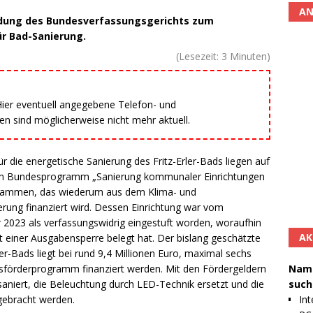
AN
dung des Bundesverfassungsgerichts zum
ür Bad-Sanierung.
(Lesezeit:
3
Minuten)
 Hier eventuell angegebene Telefon- und
 sind möglicherweise nicht mehr aktuell.
r die energetische Sanierung des Fritz-Erler-Bads liegen auf
s dem Bundesprogramm „Sanierung kommunaler Einrichtungen
 stammen, das wiederum aus dem Klima- und
rung finanziert wird. Dessen Einrichtung war vom
023 als verfassungswidrig eingestuft worden, woraufhin
AK
 einer Ausgabensperre belegt hat. Der bislang geschätzte
er-Bads liegt bei rund 9,4 Millionen Euro, maximal sechs
Namh
sförderprogramm finanziert werden. Mit den Fördergeldern
such
saniert, die Beleuchtung durch LED-Technik ersetzt und die
Int
gebracht werden.