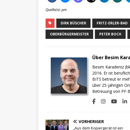
Quelle(n): pm
DIRK BÜSCHER
FRITZ-ERLER-BAD
OBERBÜRGERMEISTER
PETER BOCH
Über Besim Kar
Besim Karadeniz (bk
2016. Er ist berufli
BITS betreut er meh
über 25-jährigen On
Betreuung von PF-BI
VORHERIGER
„Aus dem Kopiergerät ist ein