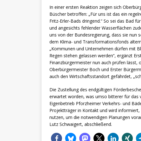
In einer ersten Reaktion zeigen sich Oberbü
Büscher betroffen: „Für uns ist das ein regel
Fritz-Erler-Bads dringend.“ So sei das Bad 
und angesichts fehlender Wasserflächen zude
uns von der Bundesregierung, dass sie nun sc
dem Klima- und Transformationsfonds alterna
„Kommunen und Unternehmen dürfen mit Blick
Regen stehen gelassen werden“, ergänzt Erst
Finanzbürgermeister nun auch prüfen lässt, 
Oberbürgermeister Boch und Erster Bürgermeis
auch den Wirtschaftsstandort gefährdet, „sch
Die Zustellung des endgültigen Förderbeschei
erwartet worden, was umso bitterer für das 
Eigenbetrieb Pforzheimer Verkehrs- und Bäde
Projektträger in Kontakt und wird informiert,
nutzen, um die notwendigen Planungen voranz
Lutz Schwaigert, abschließend.