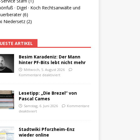
Service Staffl (1)
hönfuß · Digel · Koch Rechtsanwälte und
uerberater (6)
i Niedersetz (2)
UESTE ARTIKEL
Besim Karadeniz: Der Mann
hinter PF-Bits lebt nicht mehr
Mittwoch, 5. August 2026
Kommentare deaktiviert
Lesetipp: „Die Brezel“ von
Pascal Cames
Samstag, 6. Juni 2026
Kommentare
deaktiviert
Stadtwiki Pforzheim-Enz
wieder online