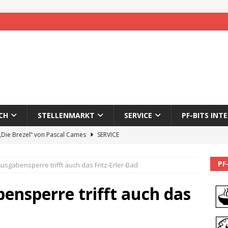
CH
STELLENMARKT
SERVICE
PF-BITS INT
 „Die Brezel“ von Pascal Cames
SERVICE
forzheim-Enz wieder online
STADTLEBEN
PF
usgabensperre trifft auch das Fritz-Erler-Bad
eichnung des 65. Fasnetsumzugs Dillweißenstein
ensperre trifft auch das
]
We’ll be back.
PF-BITS INTERN
Karadeniz: Der Mann hinter PF-Bits lebt nicht mehr
ALLGEMEIN