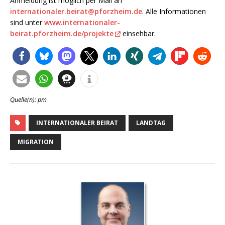
Anmeldung ist möglich per Mail an
internationaler.beirat@pforzheim.de
. Alle Informationen
sind unter
www.internationaler-
beirat.pforzheim.de/projekte
einsehbar.
Quelle(n): pm
INTERNATIONALER BEIRAT
LANDTAG
MIGRATION