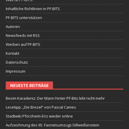
Inhaltliche Richtlinien in PF-BITS
PF-BITS unterstützen
Autoren
Newsfeeds mit RSS
Werben auf PF-BITS
Kontakt
Datenschutz
Impressum
NEUESTE BEITRÄGE
Besim Karadeniz: Der Mann hinter PF-Bits lebt nicht mehr
Lesetipp: „Die Brezel“ von Pascal Cames
Stadtwiki Pforzheim-Enz wieder online
Aufzeichnung des 65. Fasnetsumzugs Dillweißenstein