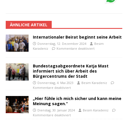
ÄHNLICHE ARTIKEL
Internationaler Beirat beginnt seine Arbeit
Donnerstag, 12. Dezember 2024
Besim
Karadeniz
Kommentare deaktiviert
Bundestagsabgeordnete Katja Mast
informiert sich über Arbeit des
Bürgercentrums der Stadt
Donnerstag, 4. Mai 2023
Besim Karadeniz
Kommentare deaktiviert
„Hier fühle ich mich sicher und kann meine
Meinung sagen.“
Dienstag, 30. Januar 2024
Besim Karadeniz
Kommentare deaktiviert