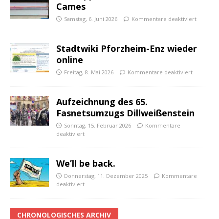
Cames
Samstag, 6. Juni 2026
Kommentare deaktiviert
Stadtwiki Pforzheim-Enz wieder
online
Freitag, 8. Mai 2026
Kommentare deaktiviert
Aufzeichnung des 65.
Fasnetsumzugs Dillweißenstein
Sonntag, 15. Februar 2026
Kommentare
deaktiviert
We’ll be back.
Donnerstag, 11. Dezember 2025
Kommentare
deaktiviert
CHRONOLOGISCHES ARCHIV