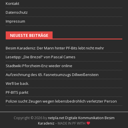
Kontakt
Datenschutz
Impressum
NEUESTE BEITRÄGE
Besim Karadeniz: Der Mann hinter PF-Bits lebt nicht mehr
Lesetipp: „Die Brezel“ von Pascal Cames
Stadtwiki Pforzheim-Enz wieder online
Aufzeichnung des 65. Fasnetsumzugs Dillweißenstein
We’ll be back.
PF-BITS parkt
Polizei sucht Zeugen wegen lebensbedrohlich verletzter Person
Copyright © 2026 by
netpla.net Digitale Kommunikation Besim
Karadeniz
– MADE IN PF WITH