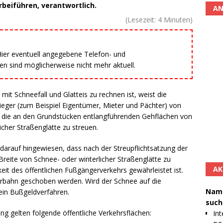
beiführen, verantwortlich.
AN
(Lesezeit:
4
Minuten)
 Hier eventuell angegebene Telefon- und
 sind möglicherweise nicht mehr aktuell.
 Schneefall und Glatteis zu rechnen ist, weist die
lieger (zum Beispiel Eigentümer, Mieter und Pächter) von
 die an den Grundstücken entlangführenden Gehflächen von
icher Straßenglätte zu streuen.
 darauf hingewiesen, dass nach der Streupflichtsatzung der
reite von Schnee- oder winterlicher Straßenglätte zu
AK
gkeit des öffentlichen Fußgängerverkehrs gewährleistet ist.
ahrbahn geschoben werden. Wird der Schnee auf die
Namh
ein Bußgeldverfahren.
such
ung gelten folgende öffentliche Verkehrsflächen:
Int