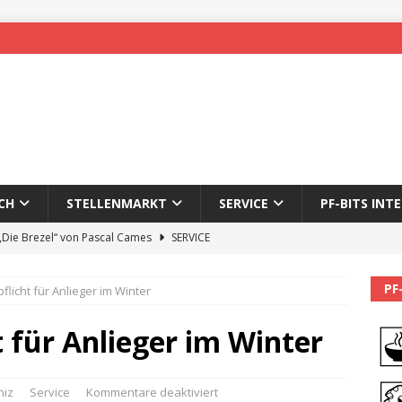
CH
STELLENMARKT
SERVICE
PF-BITS INT
 „Die Brezel“ von Pascal Cames
SERVICE
forzheim-Enz wieder online
STADTLEBEN
PF
icht für Anlieger im Winter
eichnung des 65. Fasnetsumzugs Dillweißenstein
 für Anlieger im Winter
]
We’ll be back.
PF-BITS INTERN
Karadeniz: Der Mann hinter PF-Bits lebt nicht mehr
ALLGEMEIN
niz
Service
Kommentare deaktiviert