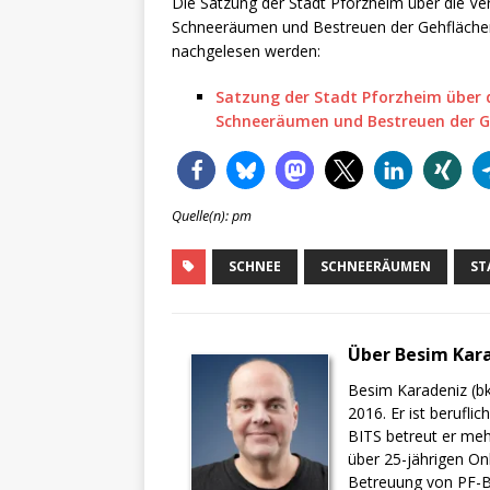
Die Satzung der Stadt Pforzheim über die Ver
Schneeräumen und Bestreuen der Gehflächen 
nachgelesen werden:
Satzung der Stadt Pforzheim über d
Schneeräumen und Bestreuen der G
Quelle(n): pm
SCHNEE
SCHNEERÄUMEN
ST
Über Besim Kar
Besim Karadeniz (bk
2016. Er ist berufli
BITS betreut er meh
über 25-jährigen On
Betreuung von PF-BI