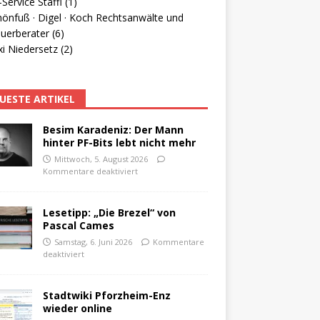
Service Staffl (1)
hönfuß · Digel · Koch Rechtsanwälte und
uerberater (6)
i Niedersetz (2)
UESTE ARTIKEL
Besim Karadeniz: Der Mann
hinter PF-Bits lebt nicht mehr
Mittwoch, 5. August 2026
Kommentare deaktiviert
Lesetipp: „Die Brezel“ von
Pascal Cames
Samstag, 6. Juni 2026
Kommentare
deaktiviert
Stadtwiki Pforzheim-Enz
wieder online