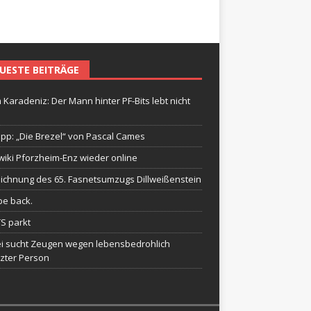
UESTE BEITRÄGE
 Karadeniz: Der Mann hinter PF-Bits lebt nicht
ipp: „Die Brezel“ von Pascal Cames
wiki Pforzheim-Enz wieder online
ichnung des 65. Fasnetsumzugs Dillweißenstein
be back.
TS parkt
ei sucht Zeugen wegen lebensbedrohlich
tzter Person