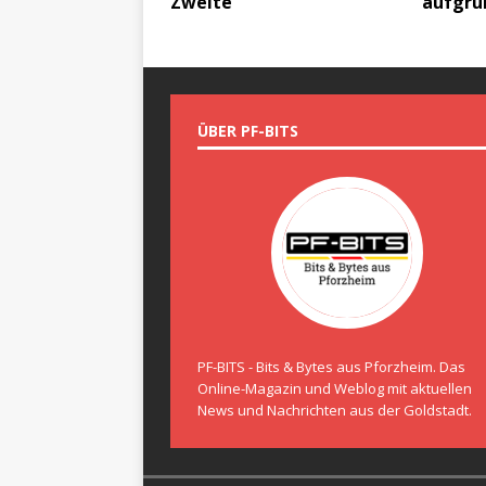
Zweite
aufgru
ÜBER PF-BITS
PF-BITS - Bits & Bytes aus Pforzheim. Das
Online-Magazin und Weblog mit aktuellen
News und Nachrichten aus der Goldstadt.