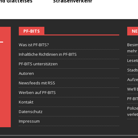
nd Glatteises
Straßenverkehr
PF-BITS
NE
Was ist PF-BITS?
Besim
mehr
Inhaltliche Richtlinien in PF-BITS
Leset
PF-BITS unterstützen
Stadt
Autoren
Aufze
Newsfeeds mit RSS
We’ll 
Werben auf PF-BITS
PF-BI
Kontakt
Poliz
Datenschutz
verle
Impressum