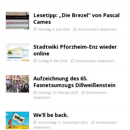
Lesetipp: „Die Brezel“ von Pascal
Cames
Samstag, 6. Juni 2026
Kommentare deaktiviert
Stadtwiki Pforzheim-Enz wieder
online
Freitag, 8. Mai 2026
Kommentare deaktiviert
Aufzeichnung des 65.
Fasnetsumzugs Dillweißenstein
Sonntag, 15. Februar 2026
Kommentare
deaktiviert
We’ll be back.
Donnerstag, 11. Dezember 2025
Kommentare
deaktiviert