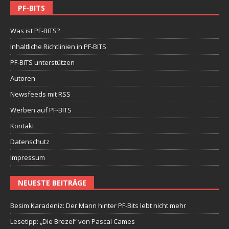
PF-BITS
Was ist PF-BITS?
Inhaltliche Richtlinien in PF-BITS
PF-BITS unterstützen
Autoren
Newsfeeds mit RSS
Werben auf PF-BITS
Kontakt
Datenschutz
Impressum
NEUESTE BEITRÄGE
Besim Karadeniz: Der Mann hinter PF-Bits lebt nicht mehr
Lesetipp: „Die Brezel“ von Pascal Cames