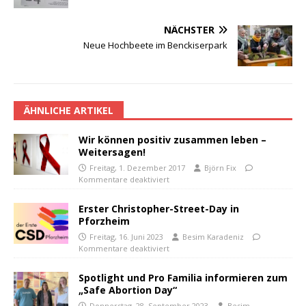
NÄCHSTER
Neue Hochbeete im Benckiserpark
ÄHNLICHE ARTIKEL
Wir können positiv zusammen leben –
Weitersagen!
Freitag, 1. Dezember 2017
Björn Fix
Kommentare deaktiviert
Erster Christopher-Street-Day in
Pforzheim
Freitag, 16. Juni 2023
Besim Karadeniz
Kommentare deaktiviert
Spotlight und Pro Familia informieren zum
„Safe Abortion Day“
Donnerstag, 28. September 2023
Besim