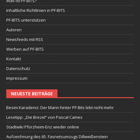
Was ist PF-BITS?
Inhaltliche Richtlinien in PF-BITS
PF-BITS unterstützen
Autoren
Newsfeeds mit RSS
Werben auf PF-BITS
Kontakt
Datenschutz
Impressum
NEUESTE BEITRÄGE
Besim Karadeniz: Der Mann hinter PF-Bits lebt nicht mehr
Lesetipp: „Die Brezel“ von Pascal Cames
Stadtwiki Pforzheim-Enz wieder online
Aufzeichnung des 65. Fasnetsumzugs Dillweißenstein