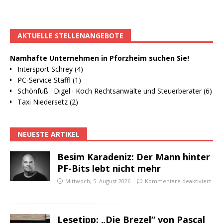
AKTUELLE STELLENANGEBOTE
Namhafte Unternehmen in Pforzheim suchen Sie!
Intersport Schrey (4)
PC-Service Staffl (1)
Schönfuß · Digel · Koch Rechtsanwälte und Steuerberater (6)
Taxi Niedersetz (2)
NEUESTE ARTIKEL
Besim Karadeniz: Der Mann hinter
PF-Bits lebt nicht mehr
Mittwoch, 5. August 2026
Kommentare deaktiviert
Lesetipp: „Die Brezel“ von Pascal