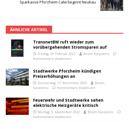
Sparkasse Pforzheim Calw beginnt Neubau
ÄHNLICHE ARTIKEL
TransnetBW ruft wieder zum
vorübergehenden Stromsparen auf
Freitag, 10. Februar 2023
Besim Karadeniz
Kommentare deaktiviert
Stadtwerke Pforzheim kündigen
Preiserhöhungen an
Donnerstag, 17. November 2022
Besim
Karadeniz
Kommentare deaktiviert
Feuerwehr und Stadtwerke sehen
elektrische Heizgeräte kritisch
Montag, 5. September 2022
Besim Karadeniz
Kommentare deaktiviert