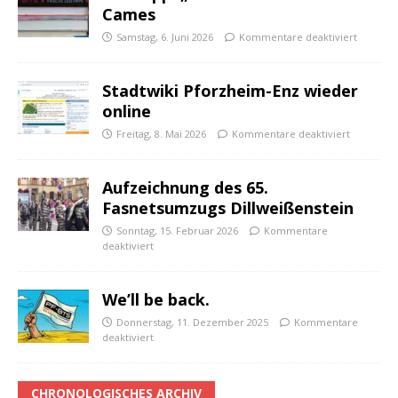
Cames
Samstag, 6. Juni 2026
Kommentare deaktiviert
Stadtwiki Pforzheim-Enz wieder
online
Freitag, 8. Mai 2026
Kommentare deaktiviert
Aufzeichnung des 65.
Fasnetsumzugs Dillweißenstein
Sonntag, 15. Februar 2026
Kommentare
deaktiviert
We’ll be back.
Donnerstag, 11. Dezember 2025
Kommentare
deaktiviert
CHRONOLOGISCHES ARCHIV