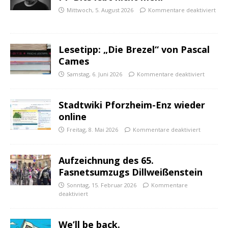
Mittwoch, 5. August 2026
Kommentare deaktiviert
Lesetipp: „Die Brezel“ von Pascal
Cames
Samstag, 6. Juni 2026
Kommentare deaktiviert
Stadtwiki Pforzheim-Enz wieder
online
Freitag, 8. Mai 2026
Kommentare deaktiviert
Aufzeichnung des 65.
Fasnetsumzugs Dillweißenstein
Sonntag, 15. Februar 2026
Kommentare
deaktiviert
We’ll be back.