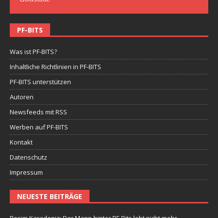
PF-BITS
Was ist PF-BITS?
Inhaltliche Richtlinien in PF-BITS
PF-BITS unterstützen
Autoren
Newsfeeds mit RSS
Werben auf PF-BITS
Kontakt
Datenschutz
Impressum
NEUESTE BEITRÄGE
Besim Karadeniz: Der Mann hinter PF-Bits lebt nicht mehr