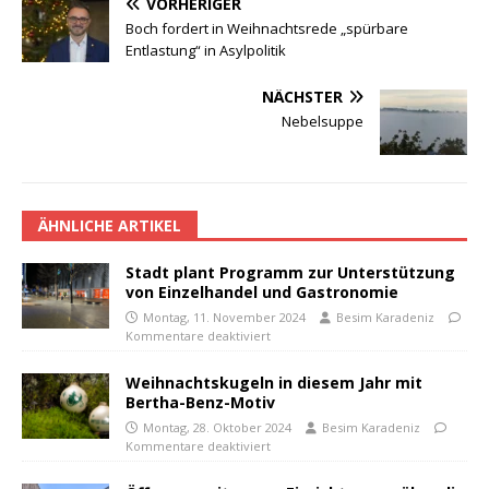
VORHERIGER
Boch fordert in Weihnachtsrede „spürbare
Entlastung“ in Asylpolitik
NÄCHSTER
Nebelsuppe
ÄHNLICHE ARTIKEL
Stadt plant Programm zur Unterstützung
von Einzelhandel und Gastronomie
Montag, 11. November 2024
Besim Karadeniz
Kommentare deaktiviert
Weihnachtskugeln in diesem Jahr mit
Bertha-Benz-Motiv
Montag, 28. Oktober 2024
Besim Karadeniz
Kommentare deaktiviert