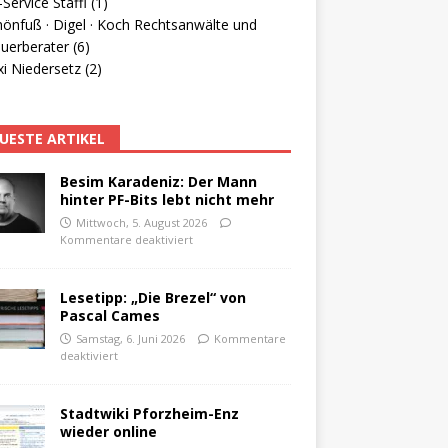
Service Staffl (1)
hönfuß · Digel · Koch Rechtsanwälte und
uerberater (6)
i Niedersetz (2)
UESTE ARTIKEL
Besim Karadeniz: Der Mann
hinter PF-Bits lebt nicht mehr
Mittwoch, 5. August 2026
Kommentare deaktiviert
Lesetipp: „Die Brezel“ von
Pascal Cames
Samstag, 6. Juni 2026
Kommentare
deaktiviert
Stadtwiki Pforzheim-Enz
wieder online