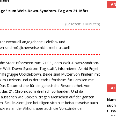
eizer)
AN
enge" zum Welt-Down-Syndrom-Tag am 21. März
(Lesezeit:
3
Minuten)
 Hier eventuell angegebene Telefon- und
 sind möglicherweise nicht mehr aktuell.
 die Stadt Pforzheim zum 21.03., dem Welt-Down-Syndrom-
er Welt-Down-Syndrom Tag statt“, informieren Astrid Engel
thilfegruppe UpSideDown. Beide sind Mütter von Kindern mit
n im Enzkreis und in der Stadt Pforzheim für Familien mit
as Datum stehe für die genetische Besonderheit von
AK
st das 21. Chromosom dreifach vorhanden. Und da
aussehen wie Socken, tragen Menschen auf der ganzen
Namh
 Seit letztem Jahr beteiligen sich hier beispielsweise auch
such
zkreis an der Aktion, aber auch die Vorstände der
Int