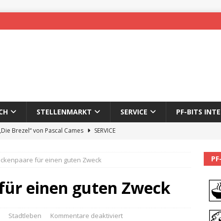
CH
STELLENMARKT
SERVICE
PF-BITS INT
 „Die Brezel“ von Pascal Cames
SERVICE
forzheim-Enz wieder online
STADTLEBEN
PF
ockenpaare für einen guten Zweck
eichnung des 65. Fasnetsumzugs Dillweißenstein
für einen guten Zweck
]
We’ll be back.
PF-BITS INTERN
Karadeniz: Der Mann hinter PF-Bits lebt nicht mehr
ALLGEMEIN
Stadtleben
Kommentare deaktiviert