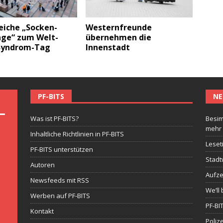
eiche „Socken-
Westernfreunde
nge“ zum Welt-
übernehmen die
Syndrom-Tag
Innenstadt
PF-BITS
NE
Was ist PF-BITS?
Besim
mehr
Inhaltliche Richtlinien in PF-BITS
Leset
PF-BITS unterstützen
Stadt
Autoren
Aufze
Newsfeeds mit RSS
We’ll 
Werben auf PF-BITS
PF-BI
Kontakt
Poliz