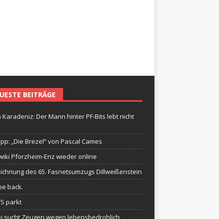
UESTE BEITRÄGE
 Karadeniz: Der Mann hinter PF-Bits lebt nicht
ipp: „Die Brezel“ von Pascal Cames
wiki Pforzheim-Enz wieder online
ichnung des 65. Fasnetsumzugs Dillweißenstein
be back.
TS parkt
ei sucht Zeugen wegen lebensbedrohlich