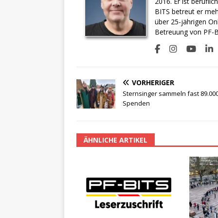
2016. Er ist berufli
BITS betreut er meh
über 25-jährigen On
Betreuung von PF-BI
VORHERIGER
Sternsinger sammeln fast 89.00
Spenden
ÄHNLICHE ARTIKEL