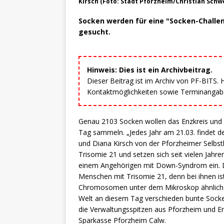
Kirsch (Foto: Stadt Pforzheim/Christian Schw
Socken werden für eine "Socken-Chall
gesucht.
Hinweis: Dies ist ein Archivbeitrag.
Dieser Beitrag ist im Archiv von PF-BITS.
Kontaktmöglichkeiten sowie Terminangaben
Genau 2103 Socken wollen das Enzkreis und
Tag sammeln. „Jedes Jahr am 21.03. findet d
und Diana Kirsch von der Pforzheimer Selbs
Trisomie 21 und setzen sich seit vielen Jahre
einem Angehörigen mit Down-Syndrom ein. D
Menschen mit Trisomie 21, denn bei ihnen i
Chromosomen unter dem Mikroskop ähnlich 
Welt an diesem Tag verschieden bunte Socken.
die Verwaltungsspitzen aus Pforzheim und En
Sparkasse Pforzheim Calw.