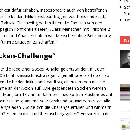
PC-
Sc
chkeit dafür erhalten, insbesondere auch von betroffenen
Ste
h die beiden Inklusionsbeauftragten von Kreis und Stadt,
Tax
akzak. Gleichzeitig hätten ihnen die Familien von den
gtäglich konfrontiert seien. „Dass Menschen mit Trisomie 21
ichkeiten und Chancen haben wie Menschen ohne Behinderung,
NE
für ihre Situation zu schaffen.“
cken-Challenge“
er die Idee einer Socken-Challenge entstanden, mit dem
b bunt, klassisch, extravagant, gemalt oder als Foto – ab
ufen die beiden Inklusionsbeauftragten zusammen mit der
ahme an der Aktion auf. „Die gespendeten Socken werden
. März, um 18 Uhr im Rahmen eines Socken-Flashmobs auf
ine Leine spannen“, so Zakzak und Rouvière-Petruzzi. Alle
eingeladen. „Sollte sich die Challenge erfüllen und wir mehr
ußerdem noch eine Überraschung geben“, versprechen die