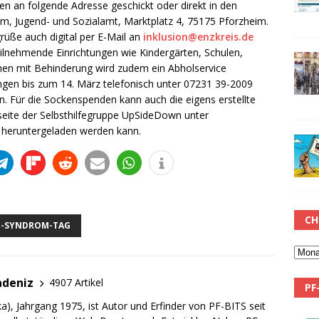
 an folgende Adresse geschickt oder direkt in den
m, Jugend- und Sozialamt, Marktplatz 4, 75175 Pforzheim.
üße auch digital per E-Mail an
inklusion@enzkreis.de
ilnehmende Einrichtungen wie Kindergärten, Schulen,
hen mit Behinderung wird zudem ein Abholservice
ngen bis zum 14. März telefonisch unter 07231 39-2009
. Für die Sockenspenden kann auch die eigens erstellte
seite der Selbsthilfegruppe UpSideDown unter
heruntergeladen werden kann.
CH
-SYNDROM-TAG
adeniz
4907 Artikel
PF
a), Jahrgang 1975, ist Autor und Erfinder von PF-BITS seit