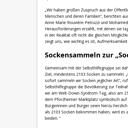
„Wir haben großen Zuspruch aus der Öffentli
Menschen und deren Familien“, berichten auc
Anne Marie Rouvière-Petruzzi und Mohamed Z
Herausforderungen erzählt, mit denen sie ta
in der Realität oft nicht die gleichen Mögl
zeigt uns, wie wichtig es ist, Aufmerksamkeit 
Sockensammeln zur „So
Gemeinsam mit der Selbsthilfegruppe sei dah
Ziel, mindestens 2103 Socken zu sammeln: „O
sofort sammeln wir Socken jeglicher Art“, r
Selbsthilfegruppe die Bevölkerung zur Teiln
wir am Welt-Down-Syndrom-Tag, also am 21
dem Pforzheimer Marktplatz symbolisch auf e
Bürgerinnen und Bürger seien hierzu herzlich 
als 2103 Socken bekommen haben, wird es a
beiden. “