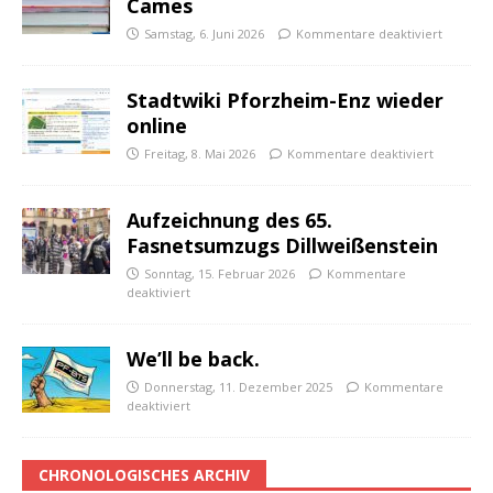
Cames
Samstag, 6. Juni 2026
Kommentare deaktiviert
Stadtwiki Pforzheim-Enz wieder
online
Freitag, 8. Mai 2026
Kommentare deaktiviert
Aufzeichnung des 65.
Fasnetsumzugs Dillweißenstein
Sonntag, 15. Februar 2026
Kommentare
deaktiviert
We’ll be back.
Donnerstag, 11. Dezember 2025
Kommentare
deaktiviert
CHRONOLOGISCHES ARCHIV