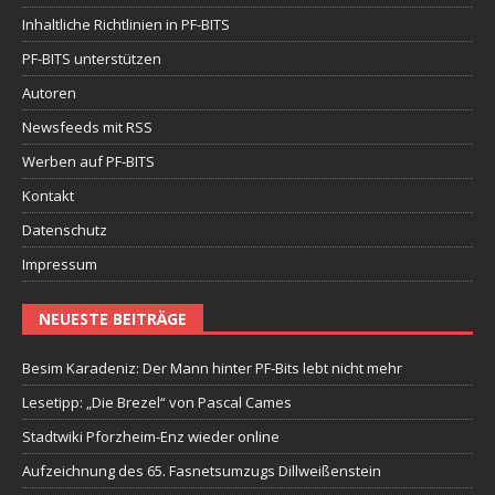
Inhaltliche Richtlinien in PF-BITS
PF-BITS unterstützen
Autoren
Newsfeeds mit RSS
Werben auf PF-BITS
Kontakt
Datenschutz
Impressum
NEUESTE BEITRÄGE
Besim Karadeniz: Der Mann hinter PF-Bits lebt nicht mehr
Lesetipp: „Die Brezel“ von Pascal Cames
Stadtwiki Pforzheim-Enz wieder online
Aufzeichnung des 65. Fasnetsumzugs Dillweißenstein