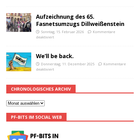
Aufzeichnung des 65.
Fasnetsumzugs Dillweißenstein
Sonntag, 15. Februar 2026
Kommentare
deaktiviert
We’ll be back.
Donnerstag, 11. Dezember 2025
Kommentare
deaktiviert
CHRONOLOGISCHES ARCHIV
PF-BITS IM SOCIAL WEB