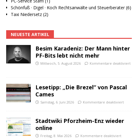
PC-Service Staffl (1)
Schönfuß · Digel · Koch Rechtsanwälte und Steuerberater (6)
Taxi Niedersetz (2)
NEUESTE ARTIKEL
Besim Karadeniz: Der Mann hinter
PF-Bits lebt nicht mehr
Mittwoch, 5. August 2026
Kommentare deaktiviert
Lesetipp: „Die Brezel“ von Pascal
Cames
Samstag, 6. Juni 2026
Kommentare deaktiviert
Stadtwiki Pforzheim-Enz wieder
online
Freitag, 8. Mai 2026
Kommentare deaktiviert