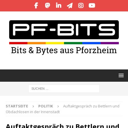
STARTSEITE
POLITIK
Auftaktgespräch zu Bettlern und
Obdachlosen in der Innenstadt
Auftaktgespräch zu Bettlern und