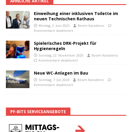
ÄHNLICHE ARTIKEL
Einweihung einer inklusiven Toilette im
neuen Technischen Rathaus
Montag, 2. Juni 2025
Besim Karadeniz
Kommentare deaktiviert
Spielerisches DRK-Projekt für
Hygieneregeln
Sonntag, 22. November 2020
Besim Karadeniz
Kommentare deaktiviert
Neue WC-Anlagen im Bau
Sonntag, 7. Juli 2024
Besim Karadeniz
Kommentare deaktiviert
PF-BITS SERVICEANGEBOTE