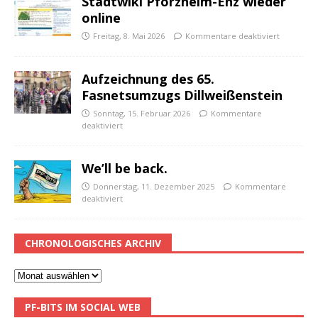
Stadtwiki Pforzheim-Enz wieder
online
Freitag, 8. Mai 2026
Kommentare deaktiviert
Aufzeichnung des 65.
Fasnetsumzugs Dillweißenstein
Sonntag, 15. Februar 2026
Kommentare
deaktiviert
We’ll be back.
Donnerstag, 11. Dezember 2025
Kommentare
deaktiviert
CHRONOLOGISCHES ARCHIV
PF-BITS IM SOCIAL WEB