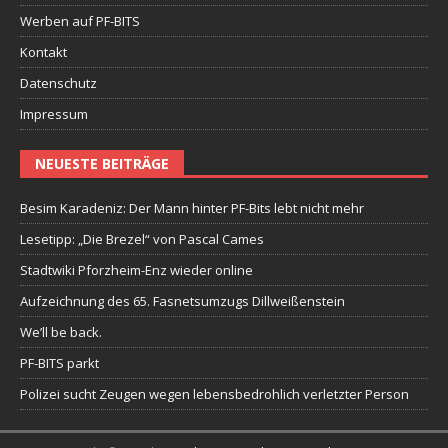
Werben auf PF-BITS
Kontakt
Datenschutz
Impressum
NEUESTE BEITRÄGE
Besim Karadeniz: Der Mann hinter PF-Bits lebt nicht mehr
Lesetipp: „Die Brezel“ von Pascal Cames
Stadtwiki Pforzheim-Enz wieder online
Aufzeichnung des 65. Fasnetsumzugs Dillweißenstein
We’ll be back.
PF-BITS parkt
Polizei sucht Zeugen wegen lebensbedrohlich verletzter Person