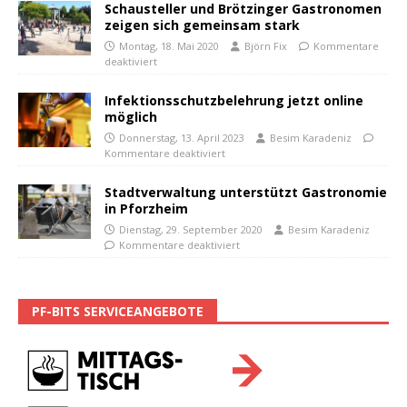
Schausteller und Brötzinger Gastronomen
zeigen sich gemeinsam stark
Montag, 18. Mai 2020
Björn Fix
Kommentare
deaktiviert
Infektionsschutzbelehrung jetzt online
möglich
Donnerstag, 13. April 2023
Besim Karadeniz
Kommentare deaktiviert
Stadtverwaltung unterstützt Gastronomie
in Pforzheim
Dienstag, 29. September 2020
Besim Karadeniz
Kommentare deaktiviert
PF-BITS SERVICEANGEBOTE