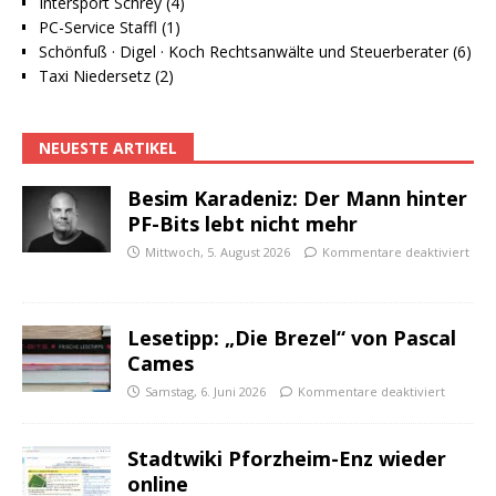
Intersport Schrey (4)
PC-Service Staffl (1)
Schönfuß · Digel · Koch Rechtsanwälte und Steuerberater (6)
Taxi Niedersetz (2)
NEUESTE ARTIKEL
Besim Karadeniz: Der Mann hinter
PF-Bits lebt nicht mehr
Mittwoch, 5. August 2026
Kommentare deaktiviert
Lesetipp: „Die Brezel“ von Pascal
Cames
Samstag, 6. Juni 2026
Kommentare deaktiviert
Stadtwiki Pforzheim-Enz wieder
online