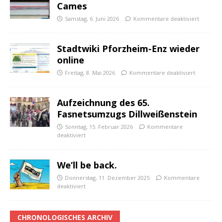
Cames
Samstag, 6. Juni 2026
Kommentare deaktiviert
Stadtwiki Pforzheim-Enz wieder
online
Freitag, 8. Mai 2026
Kommentare deaktiviert
Aufzeichnung des 65.
Fasnetsumzugs Dillweißenstein
Sonntag, 15. Februar 2026
Kommentare
deaktiviert
We’ll be back.
Donnerstag, 11. Dezember 2025
Kommentare
deaktiviert
CHRONOLOGISCHES ARCHIV