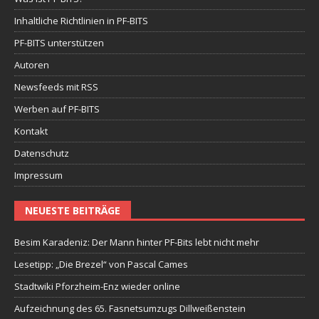
Inhaltliche Richtlinien in PF-BITS
PF-BITS unterstützen
Autoren
Newsfeeds mit RSS
Werben auf PF-BITS
Kontakt
Datenschutz
Impressum
NEUESTE BEITRÄGE
Besim Karadeniz: Der Mann hinter PF-Bits lebt nicht mehr
Lesetipp: „Die Brezel“ von Pascal Cames
Stadtwiki Pforzheim-Enz wieder online
Aufzeichnung des 65. Fasnetsumzugs Dillweißenstein