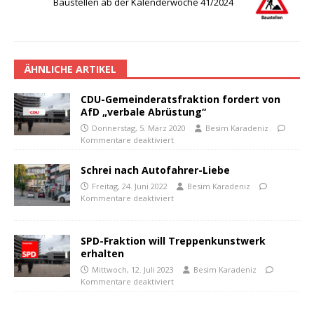
Baustellen ab der Kalenderwoche 41/2024
ÄHNLICHE ARTIKEL
CDU-Gemeinderatsfraktion fordert von
AfD „verbale Abrüstung“
Donnerstag, 5. März 2020
Besim Karadeniz
Kommentare deaktiviert
Schrei nach Autofahrer-Liebe
Freitag, 24. Juni 2022
Besim Karadeniz
Kommentare deaktiviert
SPD-Fraktion will Treppenkunstwerk
erhalten
Mittwoch, 12. Juli 2023
Besim Karadeniz
Kommentare deaktiviert