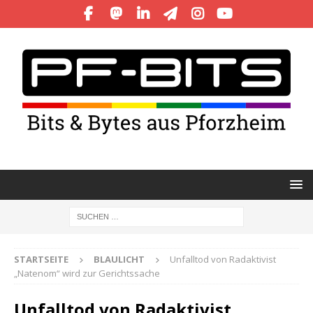
STARTSEITE
BLAULICHT
Unfalltod von Radaktivist
„Natenom“ wird zur Gerichtssache
Unfalltod von Radaktivist