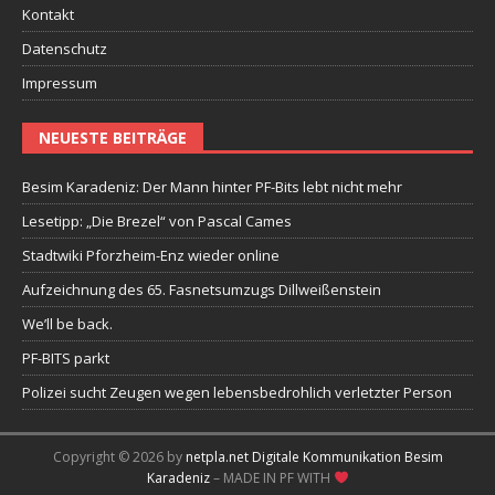
Kontakt
Datenschutz
Impressum
NEUESTE BEITRÄGE
Besim Karadeniz: Der Mann hinter PF-Bits lebt nicht mehr
Lesetipp: „Die Brezel“ von Pascal Cames
Stadtwiki Pforzheim-Enz wieder online
Aufzeichnung des 65. Fasnetsumzugs Dillweißenstein
We’ll be back.
PF-BITS parkt
Polizei sucht Zeugen wegen lebensbedrohlich verletzter Person
Copyright © 2026 by
netpla.net Digitale Kommunikation Besim
Karadeniz
– MADE IN PF WITH