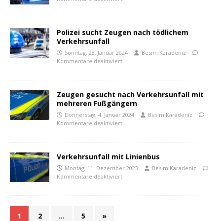
Polizei sucht Zeugen nach tödlichem
Verkehrsunfall
Sonntag, 28. Januar 2024
Besim Karadeniz
Kommentare deaktiviert
Zeugen gesucht nach Verkehrsunfall mit
mehreren Fußgängern
Donnerstag, 4. Januar 2024
Besim Karadeniz
Kommentare deaktiviert
Verkehrsunfall mit Linienbus
Montag, 11. Dezember 2023
Besim Karadeniz
Kommentare deaktiviert
1
2
…
5
»