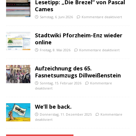
Lesetipp: „Die Brezel“ von Pascal
Cames
Samstag, 6. Juni 2026
Kommentare deaktiviert
Stadtwiki Pforzheim-Enz wieder
online
Freitag, 8. Mai 2026
Kommentare deaktiviert
Aufzeichnung des 65.
Fasnetsumzugs Dillweißenstein
Sonntag, 15. Februar 2026
Kommentare
deaktiviert
We’ll be back.
Donnerstag, 11. Dezember 2025
Kommentare
deaktiviert