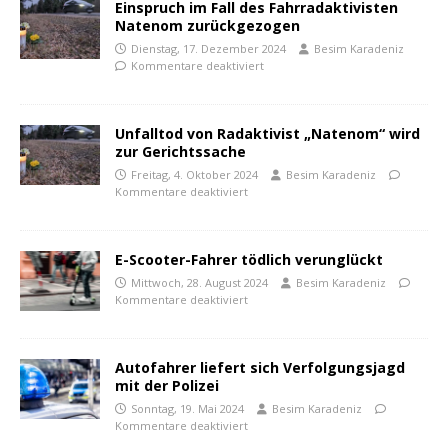
Einspruch im Fall des Fahrradaktivisten
Natenom zurückgezogen
Dienstag, 17. Dezember 2024
Besim Karadeniz
Kommentare deaktiviert
Unfalltod von Radaktivist „Natenom“ wird
zur Gerichtssache
Freitag, 4. Oktober 2024
Besim Karadeniz
Kommentare deaktiviert
E-Scooter-Fahrer tödlich verunglückt
Mittwoch, 28. August 2024
Besim Karadeniz
Kommentare deaktiviert
Autofahrer liefert sich Verfolgungsjagd
mit der Polizei
Sonntag, 19. Mai 2024
Besim Karadeniz
Kommentare deaktiviert