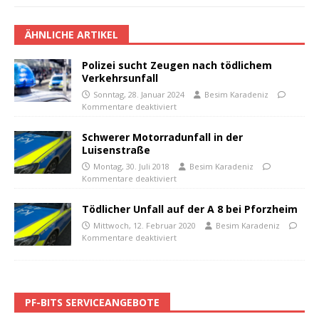
ÄHNLICHE ARTIKEL
Polizei sucht Zeugen nach tödlichem
Verkehrsunfall
Sonntag, 28. Januar 2024
Besim Karadeniz
Kommentare deaktiviert
Schwerer Motorradunfall in der
Luisenstraße
Montag, 30. Juli 2018
Besim Karadeniz
Kommentare deaktiviert
Tödlicher Unfall auf der A 8 bei Pforzheim
Mittwoch, 12. Februar 2020
Besim Karadeniz
Kommentare deaktiviert
PF-BITS SERVICEANGEBOTE