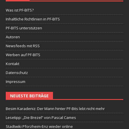
Was ist PF-BITS?
Inhaltliche Richtlinien in PF-BITS
PF-BITS unterstützen
Autoren
Newsfeeds mit RSS
Werben auf PF-BITS
Kontakt
Datenschutz
Impressum
NEUESTE BEITRÄGE
Besim Karadeniz: Der Mann hinter PF-Bits lebt nicht mehr
Lesetipp: „Die Brezel“ von Pascal Cames
Stadtwiki Pforzheim-Enz wieder online