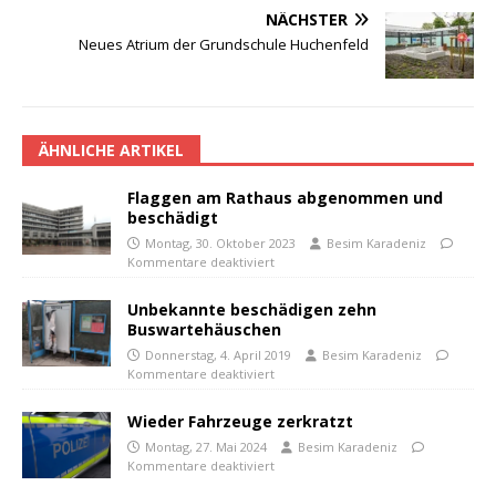
NÄCHSTER
Neues Atrium der Grundschule Huchenfeld
ÄHNLICHE ARTIKEL
Flaggen am Rathaus abgenommen und
beschädigt
Montag, 30. Oktober 2023
Besim Karadeniz
Kommentare deaktiviert
Unbekannte beschädigen zehn
Buswartehäuschen
Donnerstag, 4. April 2019
Besim Karadeniz
Kommentare deaktiviert
Wieder Fahrzeuge zerkratzt
Montag, 27. Mai 2024
Besim Karadeniz
Kommentare deaktiviert