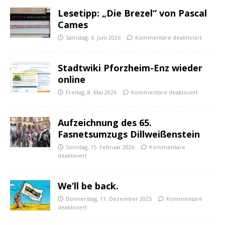
Lesetipp: „Die Brezel“ von Pascal
Cames
Samstag, 6. Juni 2026
Kommentare deaktiviert
Stadtwiki Pforzheim-Enz wieder
online
Freitag, 8. Mai 2026
Kommentare deaktiviert
Aufzeichnung des 65.
Fasnetsumzugs Dillweißenstein
Sonntag, 15. Februar 2026
Kommentare
deaktiviert
We’ll be back.
Donnerstag, 11. Dezember 2025
Kommentare
deaktiviert