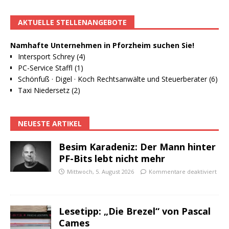
AKTUELLE STELLENANGEBOTE
Namhafte Unternehmen in Pforzheim suchen Sie!
Intersport Schrey (4)
PC-Service Staffl (1)
Schönfuß · Digel · Koch Rechtsanwälte und Steuerberater (6)
Taxi Niedersetz (2)
NEUESTE ARTIKEL
Besim Karadeniz: Der Mann hinter
PF-Bits lebt nicht mehr
Mittwoch, 5. August 2026
Kommentare deaktiviert
Lesetipp: „Die Brezel“ von Pascal
Cames