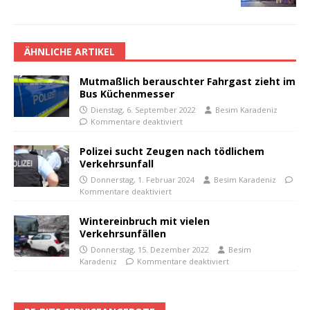
ÄHNLICHE ARTIKEL
Mutmaßlich berauschter Fahrgast zieht im
Bus Küchenmesser
Dienstag, 6. September 2022
Besim Karadeniz
Kommentare deaktiviert
Polizei sucht Zeugen nach tödlichem
Verkehrsunfall
Donnerstag, 1. Februar 2024
Besim Karadeniz
Kommentare deaktiviert
Wintereinbruch mit vielen
Verkehrsunfällen
Donnerstag, 15. Dezember 2022
Besim
Karadeniz
Kommentare deaktiviert