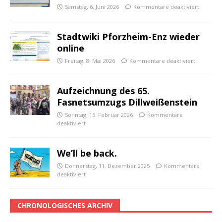
Samstag, 6. Juni 2026
Kommentare deaktiviert
Stadtwiki Pforzheim-Enz wieder
online
Freitag, 8. Mai 2026
Kommentare deaktiviert
Aufzeichnung des 65.
Fasnetsumzugs Dillweißenstein
Sonntag, 15. Februar 2026
Kommentare
deaktiviert
We’ll be back.
Donnerstag, 11. Dezember 2025
Kommentare
deaktiviert
CHRONOLOGISCHES ARCHIV