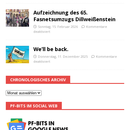
Aufzeichnung des 65.
Fasnetsumzugs Dillweißenstein
Sonntag, 15. Februar 2026
Kommentare
deaktiviert
We’ll be back.
Donnerstag, 11. Dezember 2025
Kommentare
deaktiviert
CHRONOLOGISCHES ARCHIV
PF-BITS IM SOCIAL WEB