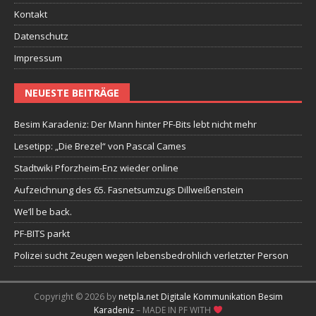
Kontakt
Datenschutz
Impressum
NEUESTE BEITRÄGE
Besim Karadeniz: Der Mann hinter PF-Bits lebt nicht mehr
Lesetipp: „Die Brezel“ von Pascal Cames
Stadtwiki Pforzheim-Enz wieder online
Aufzeichnung des 65. Fasnetsumzugs Dillweißenstein
We’ll be back.
PF-BITS parkt
Polizei sucht Zeugen wegen lebensbedrohlich verletzter Person
Copyright © 2026 by
netpla.net Digitale Kommunikation Besim
Karadeniz
– MADE IN PF WITH