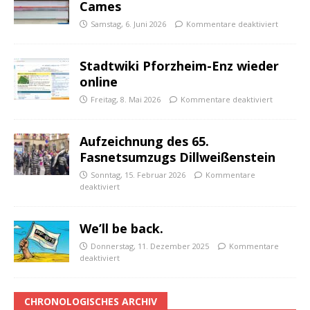
Cames
Samstag, 6. Juni 2026
Kommentare deaktiviert
Stadtwiki Pforzheim-Enz wieder
online
Freitag, 8. Mai 2026
Kommentare deaktiviert
Aufzeichnung des 65.
Fasnetsumzugs Dillweißenstein
Sonntag, 15. Februar 2026
Kommentare
deaktiviert
We’ll be back.
Donnerstag, 11. Dezember 2025
Kommentare
deaktiviert
CHRONOLOGISCHES ARCHIV