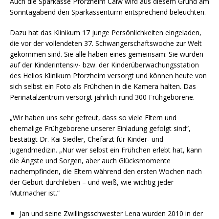
Auch die Sparkasse Pforzheim Calw wird aus diesem Grund am
Sonntagabend den Sparkassenturm entsprechend beleuchten.
Dazu hat das Klinikum 17 junge Persönlichkeiten eingeladen,
die vor der vollendeten 37. Schwangerschaftswoche zur Welt
gekommen sind. Sie alle haben eines gemeinsam: Sie wurden
auf der Kinderintensiv- bzw. der Kinderüberwachungsstation
des Helios Klinikum Pforzheim versorgt und können heute von
sich selbst ein Foto als Frühchen in die Kamera halten. Das
Perinatalzentrum versorgt jährlich rund 300 Frühgeborene.
„Wir haben uns sehr gefreut, dass so viele Eltern und
ehemalige Frühgeborene unserer Einladung gefolgt sind“,
bestätigt Dr. Kai Siedler, Chefarzt für Kinder- und
Jugendmedizin. „Nur wer selbst ein Frühchen erlebt hat, kann
die Ängste und Sorgen, aber auch Glücksmomente
nachempfinden, die Eltern während den ersten Wochen nach
der Geburt durchleben – und weiß, wie wichtig jeder
Mutmacher ist.“
Jan und seine Zwillingsschwester Lena wurden 2010 in der