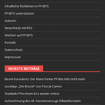
Inhaltliche Richtlinien in PF-BITS
PF-BITS unterstützen
Autoren
Newsfeeds mit RSS
Werben auf PF-BITS
Kontakt
Datenschutz
Impressum
NEUESTE BEITRÄGE
Besim Karadeniz: Der Mann hinter PF-Bits lebt nicht mehr
Lesetipp: „Die Brezel“ von Pascal Cames
Stadtwiki Pforzheim-Enz wieder online
Aufzeichnung des 65. Fasnetsumzugs Dillweißenstein