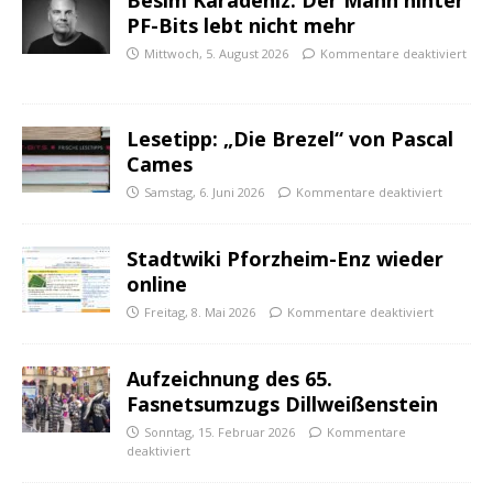
Besim Karadeniz: Der Mann hinter
PF-Bits lebt nicht mehr
Mittwoch, 5. August 2026
Kommentare deaktiviert
Lesetipp: „Die Brezel“ von Pascal
Cames
Samstag, 6. Juni 2026
Kommentare deaktiviert
Stadtwiki Pforzheim-Enz wieder
online
Freitag, 8. Mai 2026
Kommentare deaktiviert
Aufzeichnung des 65.
Fasnetsumzugs Dillweißenstein
Sonntag, 15. Februar 2026
Kommentare
deaktiviert