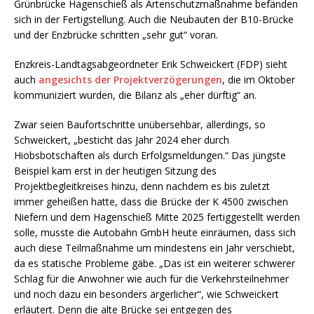
Grünbrücke Hagenschieß als Artenschutzmaßnahme befänden
sich in der Fertigstellung. Auch die Neubauten der B10-Brücke
und der Enzbrücke schritten „sehr gut“ voran.
Enzkreis-Landtagsabgeordneter Erik Schweickert (FDP) sieht
auch
angesichts der Projektverzögerungen
, die im Oktober
kommuniziert wurden, die Bilanz als „eher dürftig“ an.
Zwar seien Baufortschritte unübersehbar, allerdings, so
Schweickert, „besticht das Jahr 2024 eher durch
Hiobsbotschaften als durch Erfolgsmeldungen.“ Das jüngste
Beispiel kam erst in der heutigen Sitzung des
Projektbegleitkreises hinzu, denn nachdem es bis zuletzt
immer geheißen hatte, dass die Brücke der K 4500 zwischen
Niefern und dem Hagenschieß Mitte 2025 fertiggestellt werden
solle, musste die Autobahn GmbH heute einräumen, dass sich
auch diese Teilmaßnahme um mindestens ein Jahr verschiebt,
da es statische Probleme gäbe. „Das ist ein weiterer schwerer
Schlag für die Anwohner wie auch für die Verkehrsteilnehmer
und noch dazu ein besonders ärgerlicher“, wie Schweickert
erläutert. Denn die alte Brücke sei entgegen des