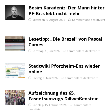
Besim Karadeniz: Der Mann hinter
PF-Bits lebt nicht mehr
Mittwoch, 5. August 2026
Kommentare deaktiviert
Lesetipp: „Die Brezel“ von Pascal
Cames
Samstag, 6. Juni 2026
Kommentare deaktiviert
Stadtwiki Pforzheim-Enz wieder
online
Freitag, 8. Mai 2026
Kommentare deaktiviert
Aufzeichnung des 65.
Fasnetsumzugs Dillweißenstein
Sonntag, 15. Februar 2026
Kommentare
deaktiviert