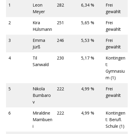
1
Leon
282
6,34 %
Frei
Meyer
gewählt
2
Kira
251
5,65 %
Frei
Hülsmann
gewählt
3
Emma
246
5,53 %
Frei
Jürß
gewählt
4
Til
230
5,17 %
Kontingen
Sanwald
t:
Gymnasiu
m (1)
5
Nikola
222
4,99 %
Frei
Bumbaro
gewählt
v
6
Miraldine
222
4,99 %
Kontingen
Mambuen
t: Berufl.
i
Schule (1)