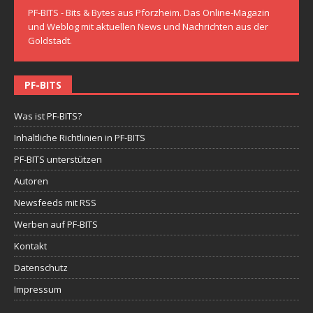
PF-BITS - Bits & Bytes aus Pforzheim. Das Online-Magazin
und Weblog mit aktuellen News und Nachrichten aus der
Goldstadt.
PF-BITS
Was ist PF-BITS?
Inhaltliche Richtlinien in PF-BITS
PF-BITS unterstützen
Autoren
Newsfeeds mit RSS
Werben auf PF-BITS
Kontakt
Datenschutz
Impressum