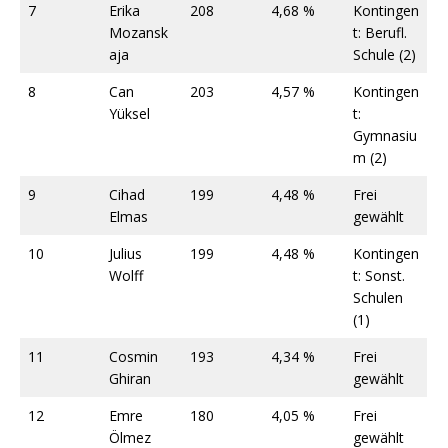
7
Erika
208
4,68 %
Kontingen
Mozansk
t: Berufl.
aja
Schule (2)
8
Can
203
4,57 %
Kontingen
Yüksel
t:
Gymnasiu
m (2)
9
Cihad
199
4,48 %
Frei
Elmas
gewählt
10
Julius
199
4,48 %
Kontingen
Wolff
t: Sonst.
Schulen
(1)
11
Cosmin
193
4,34 %
Frei
Ghiran
gewählt
12
Emre
180
4,05 %
Frei
Ölmez
gewählt