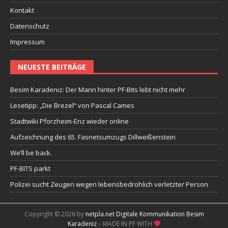
Kontakt
Datenschutz
Impressum
NEUESTE BEITRÄGE
Besim Karadeniz: Der Mann hinter PF-Bits lebt nicht mehr
Lesetipp: „Die Brezel“ von Pascal Cames
Stadtwiki Pforzheim-Enz wieder online
Aufzeichnung des 65. Fasnetsumzugs Dillweißenstein
We’ll be back.
PF-BITS parkt
Polizei sucht Zeugen wegen lebensbedrohlich verletzter Person
Copyright © 2026 by
netpla.net Digitale Kommunikation Besim
Karadeniz
– MADE IN PF WITH