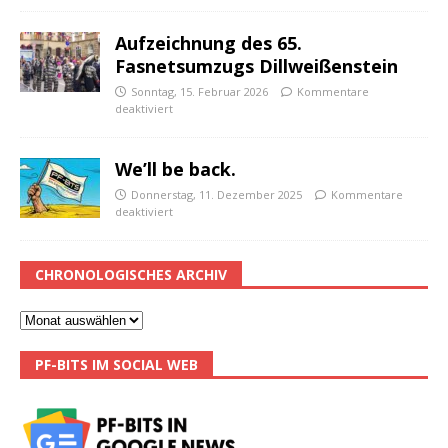
Aufzeichnung des 65.
Fasnetsumzugs Dillweißenstein
Sonntag, 15. Februar 2026
Kommentare
deaktiviert
We’ll be back.
Donnerstag, 11. Dezember 2025
Kommentare
deaktiviert
CHRONOLOGISCHES ARCHIV
PF-BITS IM SOCIAL WEB