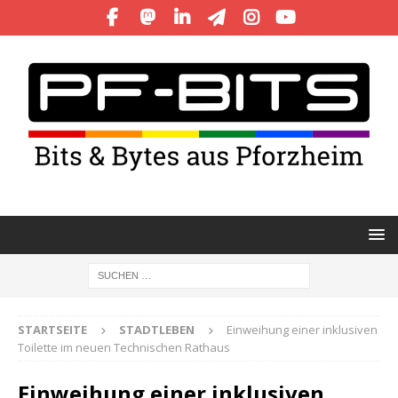
STARTSEITE
STADTLEBEN
Einweihung einer inklusiven
Toilette im neuen Technischen Rathaus
Einweihung einer inklusiven