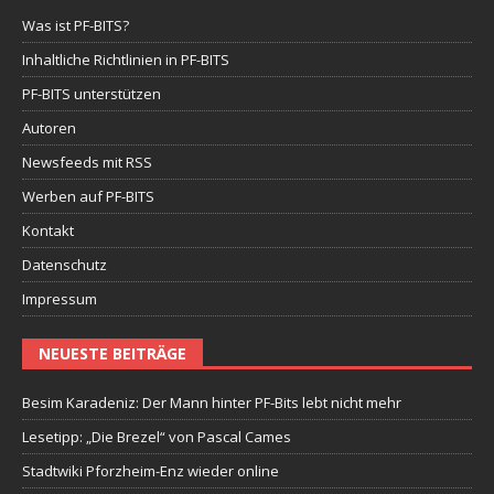
Was ist PF-BITS?
Inhaltliche Richtlinien in PF-BITS
PF-BITS unterstützen
Autoren
Newsfeeds mit RSS
Werben auf PF-BITS
Kontakt
Datenschutz
Impressum
NEUESTE BEITRÄGE
Besim Karadeniz: Der Mann hinter PF-Bits lebt nicht mehr
Lesetipp: „Die Brezel“ von Pascal Cames
Stadtwiki Pforzheim-Enz wieder online