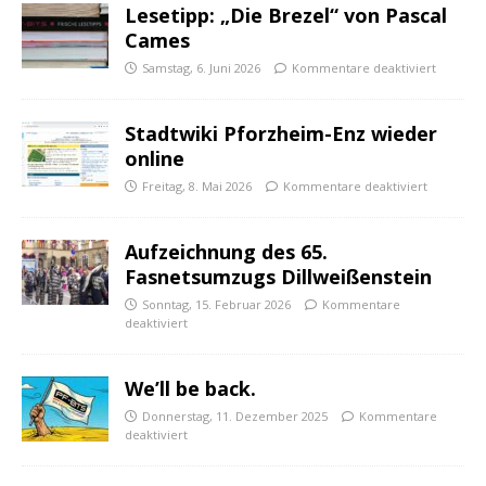
Lesetipp: „Die Brezel“ von Pascal
Cames
Samstag, 6. Juni 2026
Kommentare deaktiviert
Stadtwiki Pforzheim-Enz wieder
online
Freitag, 8. Mai 2026
Kommentare deaktiviert
Aufzeichnung des 65.
Fasnetsumzugs Dillweißenstein
Sonntag, 15. Februar 2026
Kommentare
deaktiviert
We’ll be back.
Donnerstag, 11. Dezember 2025
Kommentare
deaktiviert