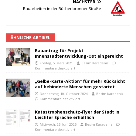
NÄCHSTER
Bauarbeiten in der Büchenbronner Straße
ÄHNLICHE ARTIKEL
Bauantrag für Projekt
Innenstadtentwicklung-Ost eingereicht
Freitag, 5. März 2021
Besim Karadeniz
Kommentare deaktiviert
„Gelbe-Karte-Aktion“ für mehr Rücksicht
auf behinderte Menschen gestartet
Donnerstag, 10. Oktober 2024
Besim Karadeniz
Kommentare deaktiviert
Katastrophenschutz-Flyer der Stadt in
Leichter Sprache erhältlich
Mittwoch, 25. Juni 2025
Besim Karadeniz
Kommentare deaktiviert