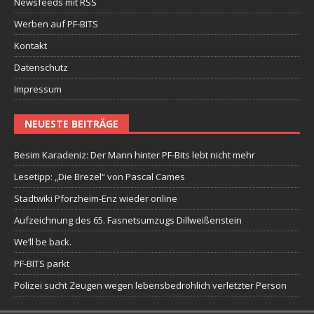
Newsfeeds mit RSS
Werben auf PF-BITS
Kontakt
Datenschutz
Impressum
NEUESTE BEITRÄGE
Besim Karadeniz: Der Mann hinter PF-Bits lebt nicht mehr
Lesetipp: „Die Brezel“ von Pascal Cames
Stadtwiki Pforzheim-Enz wieder online
Aufzeichnung des 65. Fasnetsumzugs Dillweißenstein
We’ll be back.
PF-BITS parkt
Polizei sucht Zeugen wegen lebensbedrohlich verletzter Person