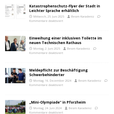
Katastrophenschutz-Flyer der Stadt in
Leichter Sprache erhältlich
Mittwoch, 25. Juni 2025
Besim Karadeniz
Kommentare deaktiviert
Einweihung einer inklusiven Toilette im
neuen Technischen Rathaus
Montag, 2. Juni 2025
Besim Karadeniz
Kommentare deaktiviert
Meldepflicht zur Beschäftigung
Schwerbehinderter
Montag, 16. Dezember 2024
Besim Karadeniz
Kommentare deaktiviert
„Mini-Olympiade“ in Pforzheim
Montag, 24. Juni 2024
Besim Karadeniz
Kommentare deaktiviert