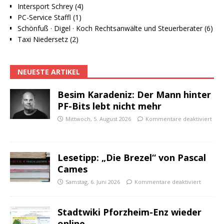
Intersport Schrey (4)
PC-Service Staffl (1)
Schönfuß · Digel · Koch Rechtsanwälte und Steuerberater (6)
Taxi Niedersetz (2)
NEUESTE ARTIKEL
Besim Karadeniz: Der Mann hinter
PF-Bits lebt nicht mehr
Mittwoch, 5. August 2026
Kommentare deaktiviert
Lesetipp: „Die Brezel“ von Pascal
Cames
Samstag, 6. Juni 2026
Kommentare deaktiviert
Stadtwiki Pforzheim-Enz wieder
online