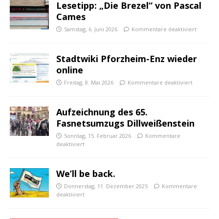
Lesetipp: „Die Brezel“ von Pascal
Cames
Samstag, 6. Juni 2026
Kommentare deaktiviert
Stadtwiki Pforzheim-Enz wieder
online
Freitag, 8. Mai 2026
Kommentare deaktiviert
Aufzeichnung des 65.
Fasnetsumzugs Dillweißenstein
Sonntag, 15. Februar 2026
Kommentare
deaktiviert
We’ll be back.
Donnerstag, 11. Dezember 2025
Kommentare
deaktiviert